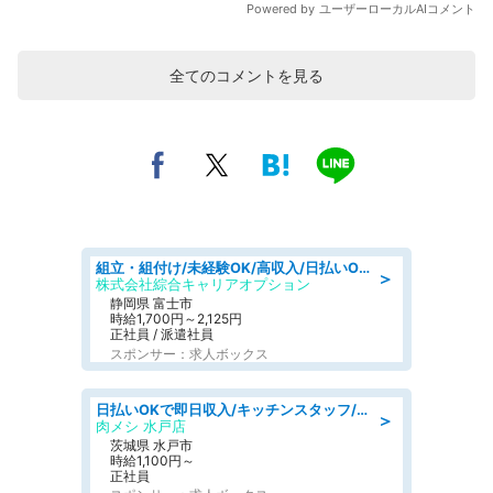
全てのコメントを見る
組立・組付け/未経験OK/高収入/日払いOK/交替制/20・30・40代活躍中
＞
株式会社綜合キャリアオプション
静岡県 富士市
時給1,700円～2,125円
正社員 / 派遣社員
スポンサー：求人ボックス
日払いOKで即日収入/キッチンスタッフ/「原付免許必須」デリバリー業務など、自己成長可能な幅広い仕事に挑戦!髪型自由&ピアス・ネイルOK/茨城県/水戸市
＞
肉メシ 水戸店
茨城県 水戸市
時給1,100円～
正社員