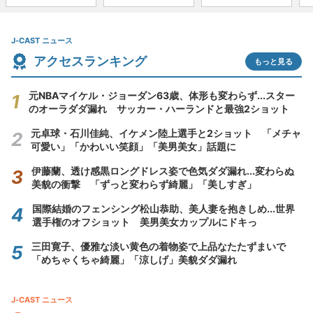
J-CAST ニュース
アクセスランキング
もっと見る
元NBAマイケル・ジョーダン63歳、体形も変わらず...スター
のオーラダダ漏れ サッカー・ハーランドと最強2ショット
元卓球・石川佳純、イケメン陸上選手と2ショット 「メチャ
可愛い」「かわいい笑顔」「美男美女」話題に
伊藤蘭、透け感黒ロングドレス姿で色気ダダ漏れ...変わらぬ
美貌の衝撃 「ずっと変わらず綺麗」「美しすぎ」
国際結婚のフェンシング松山恭助、美人妻を抱きしめ...世界
選手権のオフショット 美男美女カップルにドキっ
三田寛子、優雅な淡い黄色の着物姿で上品なたたずまいで
「めちゃくちゃ綺麗」「涼しげ」美貌ダダ漏れ
J-CAST ニュース