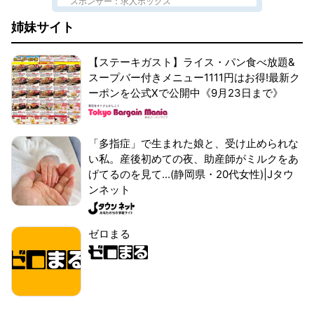
スポンサー：求人ボックス
姉妹サイト
【ステーキガスト】ライス・パン食べ放題&
スープバー付きメニュー1111円はお得!最新ク
ーポンを公式Xで公開中《9月23日まで》
「多指症」で生まれた娘と、受け止められな
い私。産後初めての夜、助産師がミルクをあ
げてるのを見て...(静岡県・20代女性)|Jタウ
ンネット
ゼロまる