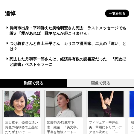
追悼
一覧を見る
長崎市出身・平和訴えた美輪明宏さん死去 ラストメッセージでも
訴え「愛があれば 戦争なんか起こりません」
つげ義春さんと白土三平さん カリスマ漫画家、二人の「違い」と
は？
死去した丹羽宇一郎さんは、経済界有数の読書家だった 『死ぬほ
ど読書』ベストセラーに
動画で見る
画像で見る
三田寛子、優雅な淡い
加藤茶の45歳年下
フィギュア・中井亜
制
黄色の着物姿で上品な
妻・綾菜、「美文字」
美、華麗にトリプルア
う
たたずまいで ...
手書き勉強ノート...
クセル決める 「...
一