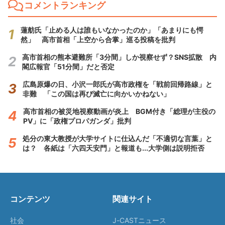
コメントランキング
蓮舫氏「止める人は誰もいなかったのか」「あまりにも愕
然」 高市首相「上空から合掌」巡る投稿を批判
高市首相の熊本避難所「3分間」しか視察せず？SNS拡散 内
閣広報官「51分間」だと否定
広島原爆の日、小沢一郎氏が高市政権を「戦前回帰路線」と
非難 「この国は再び滅亡に向かいかねない」
高市首相の被災地視察動画が炎上 BGM付き「総理が主役の
PV」に「政権プロパガンダ」批判
処分の東大教授が大学サイトに仕込んだ「不適切な言葉」と
は？ 各紙は「六四天安門」と報道も...大学側は説明拒否
コンテンツ
関連サイト
社会
J-CASTニュース