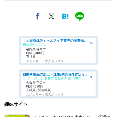
「土日祝休み」ヘルスケア業界の産業保健師/高時給/未経験OK/要資格:保健師、正看護師
＞
株式会社パソナ
福岡県 福岡市
時給2,300円
正社員
スポンサー：求人ボックス
自動車製品の加工・運搬/寮完備/日払い/工場・製造
＞
UTエージェント株式会社AGT西日本第二CU
大分県 宇佐市
時給1,550円
正社員 / 派遣社員
スポンサー：求人ボックス
姉妹サイト