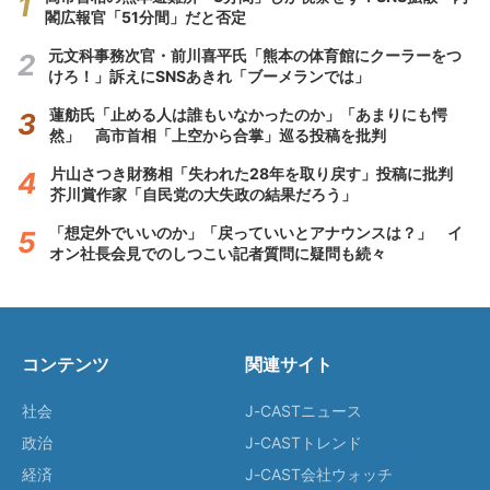
閣広報官「51分間」だと否定
元文科事務次官・前川喜平氏「熊本の体育館にクーラーをつ
けろ！」訴えにSNSあきれ「ブーメランでは」
蓮舫氏「止める人は誰もいなかったのか」「あまりにも愕
然」 高市首相「上空から合掌」巡る投稿を批判
片山さつき財務相「失われた28年を取り戻す」投稿に批判
芥川賞作家「自民党の大失政の結果だろう」
「想定外でいいのか」「戻っていいとアナウンスは？」 イ
オン社長会見でのしつこい記者質問に疑問も続々
コンテンツ
関連サイト
社会
J-CASTニュース
政治
J-CASTトレンド
経済
J-CAST会社ウォッチ