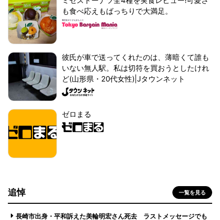
ミセスドーナツ全4種を実食レビュー!可愛さ
も食べ応えもばっちりで大満足。
彼氏が車で送ってくれたのは、薄暗くて誰も
いない無人駅。私は切符を買おうとしたけれ
ど(山形県・20代女性)|Jタウンネット
ゼロまる
追悼
一覧を見る
長崎市出身・平和訴えた美輪明宏さん死去 ラストメッセージでも