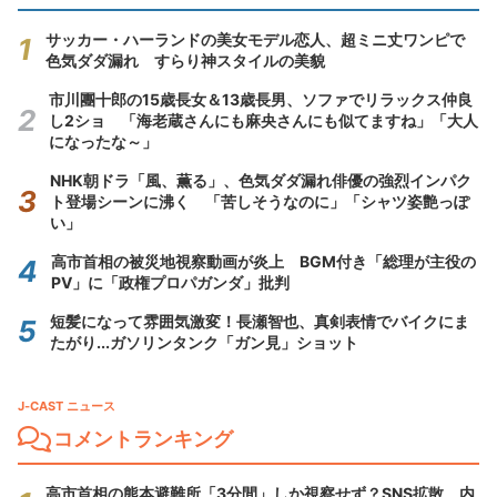
サッカー・ハーランドの美女モデル恋人、超ミニ丈ワンピで
色気ダダ漏れ すらり神スタイルの美貌
市川團十郎の15歳長女＆13歳長男、ソファでリラックス仲良
し2ショ 「海老蔵さんにも麻央さんにも似てますね」「大人
になったな～」
NHK朝ドラ「風、薫る」、色気ダダ漏れ俳優の強烈インパク
ト登場シーンに沸く 「苦しそうなのに」「シャツ姿艶っぽ
い」
高市首相の被災地視察動画が炎上 BGM付き「総理が主役の
PV」に「政権プロパガンダ」批判
短髪になって雰囲気激変！長瀬智也、真剣表情でバイクにま
たがり...ガソリンタンク「ガン見」ショット
J-CAST ニュース
コメントランキング
高市首相の熊本避難所「3分間」しか視察せず？SNS拡散 内