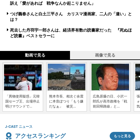
訴え「愛があれば 戦争なんか起こりません」
つげ義春さんと白土三平さん カリスマ漫画家、二人の「違い」と
は？
死去した丹羽宇一郎さんは、経済界有数の読書家だった 『死ぬほ
ど読書』ベストセラーに
動画で見る
画像で見る
「異物使用疑惑」元韓
熊本市長、相次ぐ余震
広島原爆の日、小沢一
張
国セーブ王、出場停止
に本音ぽつり「もう嫌
郎氏が高市政権を「戦
ォ
明けマウンドで...
だなぁ」 被災...
前回帰路線」と...
気
J-CAST ニュース
アクセスランキング
もっと見る