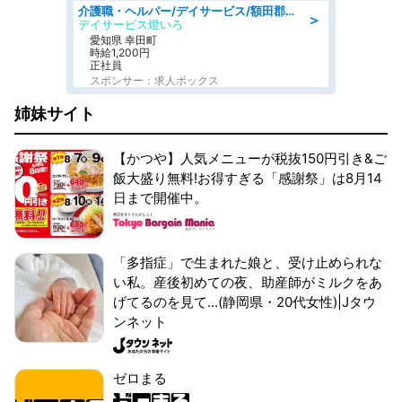
介護職・ヘルパー/デイサービス/額田郡幸田町/JR東海道本線 幸田/愛知県
＞
デイサービス燈いろ
愛知県 幸田町
時給1,200円
正社員
スポンサー：求人ボックス
姉妹サイト
【かつや】人気メニューが税抜150円引き&ご
飯大盛り無料!お得すぎる「感謝祭」は8月14
日まで開催中。
「多指症」で生まれた娘と、受け止められな
い私。産後初めての夜、助産師がミルクをあ
げてるのを見て...(静岡県・20代女性)|Jタウ
ンネット
ゼロまる