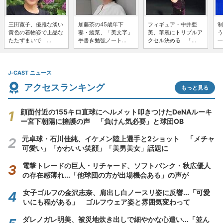
三田寛子、優雅な淡い
加藤茶の45歳年下
フィギュア・中井亜
制
黄色の着物姿で上品な
妻・綾菜、「美文字」
美、華麗にトリプルア
う
たたずまいで ...
手書き勉強ノート...
クセル決める 「...
一
J-CAST ニュース
アクセスランキング
もっと見る
顔面付近の155キロ直球にヘルメット叩きつけたDeNAルーキ
ー宮下朝陽に擁護の声 「負けん気必要」と球団OB
元卓球・石川佳純、イケメン陸上選手と2ショット 「メチャ
可愛い」「かわいい笑顔」「美男美女」話題に
電撃トレードの巨人・リチャード、ソフトバンク・秋広優人
の存在感薄れ...「他球団の方が出場機会ある」の声が
女子ゴルフの金沢志奈、肩出し白ノースリ姿に反響...「可愛
いにも程がある」 ゴルフウェア姿と雰囲気変わって
ダレノガレ明美、被災地炊き出しで細やかな心遣い...「並ん