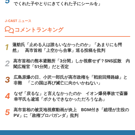
でくれた子やとりにきてくれた子にシールを」
J-CAST ニュース
コメントランキング
蓮舫氏「止める人は誰もいなかったのか」「あまりにも愕
然」 高市首相「上空から合掌」巡る投稿を批判
高市首相の熊本避難所「3分間」しか視察せず？SNS拡散 内
閣広報官「51分間」だと否定
広島原爆の日、小沢一郎氏が高市政権を「戦前回帰路線」と
非難 「この国は再び滅亡に向かいかねない」
なぜ「戻るな」と言えなかったのか イオン爆発事故で斎藤
幸平氏も逡巡「ボクもできなかっただろうなあ」
高市首相の被災地視察動画が炎上 BGM付き「総理が主役の
PV」に「政権プロパガンダ」批判