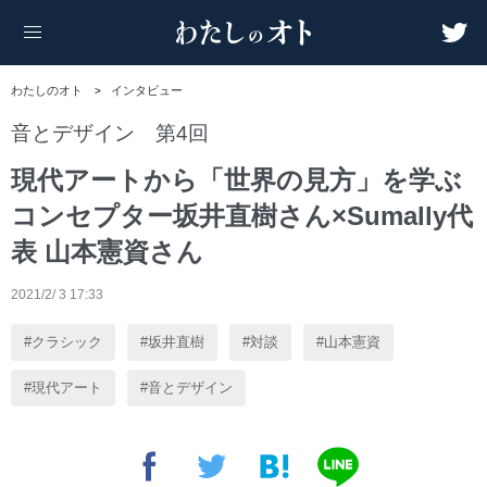
わたしのオト
インタビュー
音とデザイン 第4回
現代アートから「世界の見方」を学ぶ
コンセプター坂井直樹さん×Sumally代
表 山本憲資さん
2021/2/ 3 17:33
クラシック
坂井直樹
対談
山本憲資
現代アート
音とデザイン