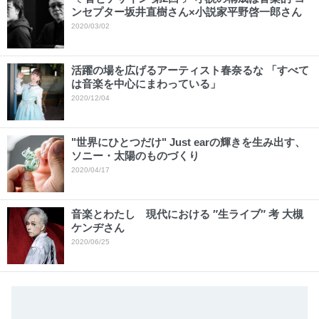
ンセプター坂井直樹さん×小説家平野啓一郎さん
2020/03/02
活躍の場を広げるアーティスト春奈るな 「すべて
は音楽を中心にまわっている」
2020/12/04
"世界にひとつだけ" Just earの輝きを生み出す、
ソニー・太陽のものづくり
2020/04/17
音楽とわたし 現代における ″生ライブ″ 考 大槻
ケンヂさん
2020/06/25