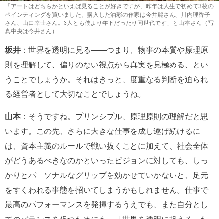
「アートはどちらかといえば見ることが好きですが、昨年は人生で初めて3枚の
ペインティングを買いました。購入した油彩の作家は今井麗さん、川内理香子
さん、山口幸士さん。3人とも僕より年下だったり同世代です」と山本さん（写
真中央は今井さん）
坂井
：世界を透明に見る――つまり、物事の本質や原理原
則を理解して、偏りのない視点から真実を見極める、とい
うことでしょうか。それはきっと、度重なる判断を迫られ
る経営者として大切なことでしょうね。
山本
：そうですね。プリンシプル、原理原則の理解だと思
います。この先、さらに大きな仕事を成し遂げ続けるに
は、資本主義のルールで戦い抜くことに加えて、社会全体
がどうあるべきなのかといったビジョンに対しても、しっ
かりとパーソナルなグリップを効かせていかないと、足元
をすくわれる事態を招いてしまうかもしれません。仕事で
最高のパフォーマンスを発揮するうえでも、また自分とし