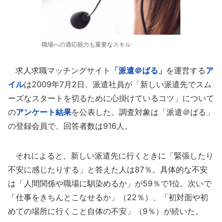
職場への適応能力も重要なスキル
求人求職マッチングサイト
「派遣＠ばる」
を運営する
ア
イル
は2009年7月2日、派遣社員が「新しい派遣先でスム
ーズなスタートを切るために心掛けているコツ」について
の
アンケート結果
を公表した。調査対象は「派遣＠ばる」
の登録会員で、回答者数は916人。
それによると、新しい派遣先に行くときに「緊張したり
不安に感じたりする」と答えた人は87％。具体的な不安
は「人間関係や職場に馴染めるか」が59％で1位。次いで
「仕事をきちんとこなせるか」（22％）、「初対面や初
めての場所に行くこと自体の不安」（9％）が続いた。