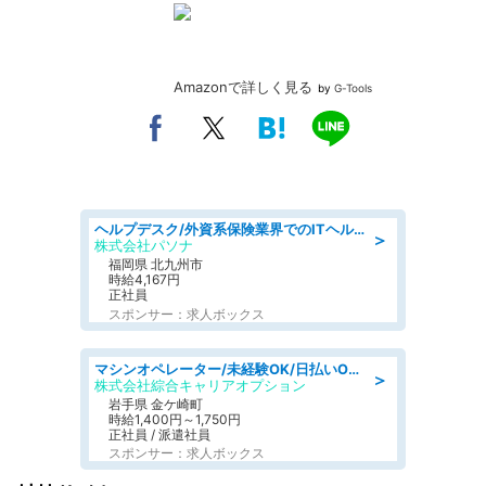
Amazonで詳しく見る
by
G-Tools
ヘルプデスク/外資系保険業界でのITヘルプデスク業務/駅近/即日勤務可/ヘルプデスク
＞
株式会社パソナ
福岡県 北九州市
時給4,167円
正社員
スポンサー：求人ボックス
マシンオペレーター/未経験OK/日払いOK/寮完備/交替制/20・30・40代活躍中
＞
株式会社綜合キャリアオプション
岩手県 金ケ崎町
時給1,400円～1,750円
正社員 / 派遣社員
スポンサー：求人ボックス