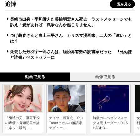
追悼
一覧を見る
長崎市出身・平和訴えた美輪明宏さん死去 ラストメッセージでも
訴え「愛があれば 戦争なんか起こりません」
つげ義春さんと白土三平さん カリスマ漫画家、二人の「違い」と
は？
死去した丹羽宇一郎さんは、経済界有数の読書家だった 『死ぬほ
ど読書』ベストセラーに
動画で見る
画像で見る
「鬼滅の刃」禰豆子役
ナイツ・塙宣之、You
解散のレペゼンフォッ
女
の声優・鬼頭明里の姿
Tuberヒカルの落語家
クス元リーダー・DJ S
利
にネット騒然 ...
デビュー...
HACHO...
ッ