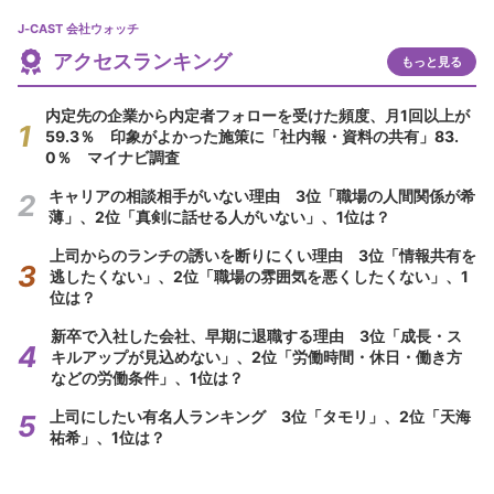
J-CAST 会社ウォッチ
アクセスランキング
もっと見る
内定先の企業から内定者フォローを受けた頻度、月1回以上が
59.3％ 印象がよかった施策に「社内報・資料の共有」83.
0％ マイナビ調査
キャリアの相談相手がいない理由 3位「職場の人間関係が希
薄」、2位「真剣に話せる人がいない」、1位は？
上司からのランチの誘いを断りにくい理由 3位「情報共有を
逃したくない」、2位「職場の雰囲気を悪くしたくない」、1
位は？
新卒で入社した会社、早期に退職する理由 3位「成長・ス
キルアップが見込めない」、2位「労働時間・休日・働き方
などの労働条件」、1位は？
上司にしたい有名人ランキング 3位「タモリ」、2位「天海
祐希」、1位は？