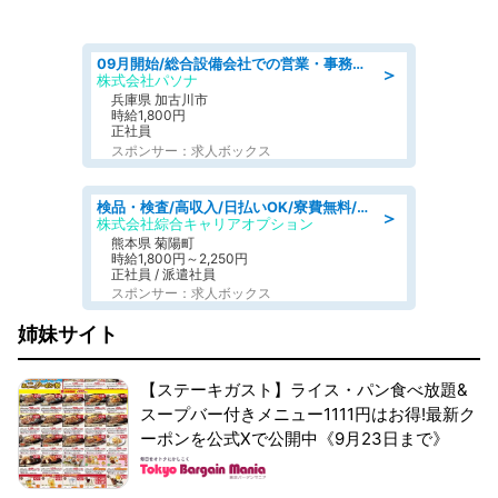
09月開始/総合設備会社での営業・事務のお仕事/車通勤可/賞与あり/営業/営業事務
＞
株式会社パソナ
兵庫県 加古川市
時給1,800円
正社員
スポンサー：求人ボックス
検品・検査/高収入/日払いOK/寮費無料/日勤/20・30・40代活躍中
＞
株式会社綜合キャリアオプション
熊本県 菊陽町
時給1,800円～2,250円
正社員 / 派遣社員
スポンサー：求人ボックス
姉妹サイト
【ステーキガスト】ライス・パン食べ放題&
スープバー付きメニュー1111円はお得!最新ク
ーポンを公式Xで公開中《9月23日まで》