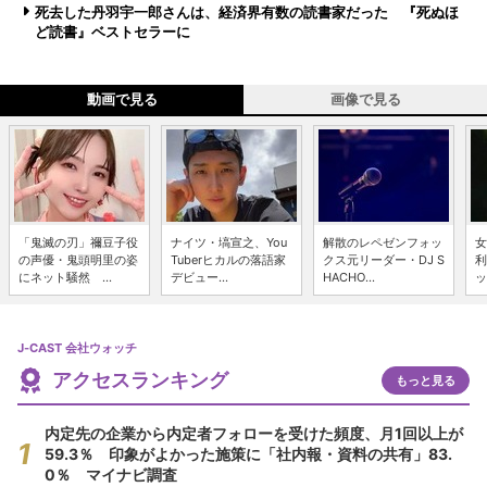
死去した丹羽宇一郎さんは、経済界有数の読書家だった 『死ぬほ
ど読書』ベストセラーに
動画で見る
画像で見る
「鬼滅の刃」禰豆子役
ナイツ・塙宣之、You
解散のレペゼンフォッ
女
の声優・鬼頭明里の姿
Tuberヒカルの落語家
クス元リーダー・DJ S
利
にネット騒然 ...
デビュー...
HACHO...
ッ
J-CAST 会社ウォッチ
アクセスランキング
もっと見る
内定先の企業から内定者フォローを受けた頻度、月1回以上が
59.3％ 印象がよかった施策に「社内報・資料の共有」83.
0％ マイナビ調査