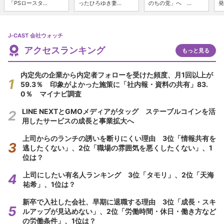
「PSロースタ...
ったひろゆき妻...
のちの党」へ ...
発
J-CAST 会社ウォッチ
アクセスランキング
もっと見る
内定先の企業から内定者フォローを受けた頻度、月1回以上が
59.3％ 印象がよかった施策に「社内報・資料の共有」83.
0％ マイナビ調査
LINE NEXTとGMOメディアがタッグ ステーブルコインを活
用したサービスの成長と事業拡大へ
上司からのランチの誘いを断りにくい理由 3位「情報共有を
逃したくない」、2位「職場の雰囲気を悪くしたくない」、1
位は？
上司にしたい有名人ランキング 3位「タモリ」、2位「天海
祐希」、1位は？
新卒で入社した会社、早期に退職する理由 3位「成長・スキ
ルアップが見込めない」、2位「労働時間・休日・働き方など
の労働条件」、1位は？