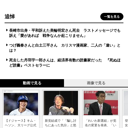
追悼
一覧を見る
長崎市出身・平和訴えた美輪明宏さん死去 ラストメッセージでも
訴え「愛があれば 戦争なんか起こりません」
つげ義春さんと白土三平さん カリスマ漫画家、二人の「違い」と
は？
死去した丹羽宇一郎さんは、経済界有数の読書家だった 『死ぬほ
ど読書』ベストセラーに
動画で見る
画像で見る
【ドジャース】キム・
新党結成で「「騙し討
「れいわ新選組」が党
登
ヘソン、大リーグ公式
ちにあった気分」と怒
名の変更を発表、「い
女