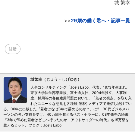
城 繁幸
>>
29歳の働く君へ・記事一覧
結婚
城繁幸（じょう・しげゆき）
人事コンサルティング「Joe's Labo」代表。1973年生まれ。
東京大学法学部卒業後、富士通入社。2004年独立。人事制
度、採用等の各種雇用問題において、「若者の視点」を取り入
れたユニークな意見を各種経済誌やメディアで発信し続けてい
る。06年に出版した『若者はなぜ3年で辞めるのか？』は2、30代ビジネスパ
ーソンの強い支持を受け、40万部を超えるベストセラーに。08年発売の続編
『3年で辞めた若者はどこへ行ったのか－アウトサイダーの時代』も15万部を
越えるヒット。ブログ：
Joe's Labo