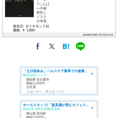
ワン[上]
―不確
実性と
リスク
の本質
発売元: ダイヤモンド社
価格: ￥ 1,890
posted with
Socialtunes
「土日祝休み」ヘルスケア業界での産業保健師業務/看護師/高時給/未経験OK/要資格:正看護師
＞
株式会社パソナ
愛知県 名古屋市
時給2,300円
正社員
スポンサー：求人ボックス
ホールスタッフ/「家具屋が営むカフェスタッフ!」週2日～OK!嬉しいまかない付き/岡山県/浅口郡里庄町
＞
AKASE GROUP株式会社
岡山県 里庄町
時給1,100円～