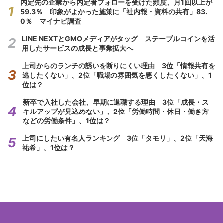
内定先の企業から内定者フォローを受けた頻度、月1回以上が
59.3％ 印象がよかった施策に「社内報・資料の共有」83.
0％ マイナビ調査
LINE NEXTとGMOメディアがタッグ ステーブルコインを活
用したサービスの成長と事業拡大へ
上司からのランチの誘いを断りにくい理由 3位「情報共有を
逃したくない」、2位「職場の雰囲気を悪くしたくない」、1
位は？
新卒で入社した会社、早期に退職する理由 3位「成長・ス
キルアップが見込めない」、2位「労働時間・休日・働き方
などの労働条件」、1位は？
上司にしたい有名人ランキング 3位「タモリ」、2位「天海
祐希」、1位は？