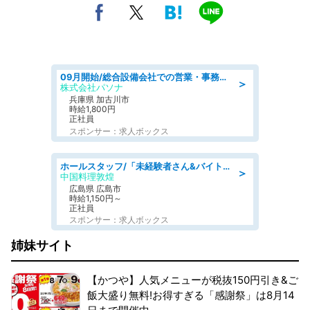
09月開始/総合設備会社での営業・事務のお仕事/車通勤可/賞与あり/営業/営業事務
＞
株式会社パソナ
兵庫県 加古川市
時給1,800円
正社員
スポンサー：求人ボックス
ホールスタッフ/「未経験者さん&バイトデビューも大歓迎」残業ほぼなし×1日3時間〜勤務OK!フォロー体制も充実/広島県/広島市南区
＞
中国料理敦煌
広島県 広島市
時給1,150円～
正社員
スポンサー：求人ボックス
姉妹サイト
【かつや】人気メニューが税抜150円引き&ご
飯大盛り無料!お得すぎる「感謝祭」は8月14