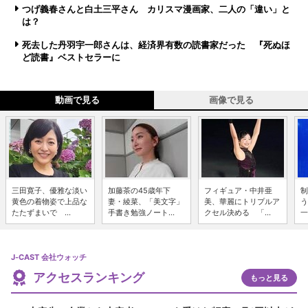
つげ義春さんと白土三平さん カリスマ漫画家、二人の「違い」と
は？
死去した丹羽宇一郎さんは、経済界有数の読書家だった 『死ぬほ
ど読書』ベストセラーに
動画で見る
画像で見る
三田寛子、優雅な淡い
加藤茶の45歳年下
フィギュア・中井亜
制
黄色の着物姿で上品な
妻・綾菜、「美文字」
美、華麗にトリプルア
う
たたずまいで ...
手書き勉強ノート...
クセル決める 「...
一
J-CAST 会社ウォッチ
アクセスランキング
もっと見る