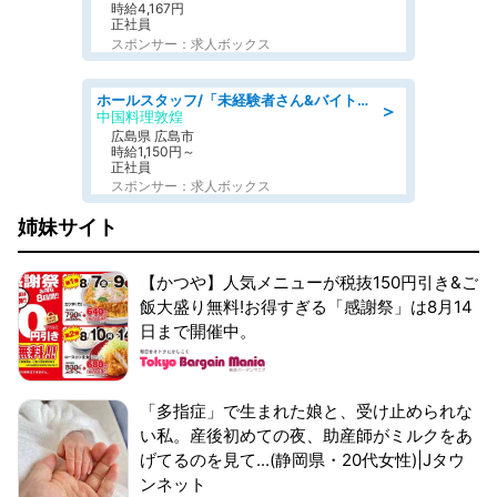
時給4,167円
正社員
スポンサー：求人ボックス
ホールスタッフ/「未経験者さん&バイトデビューも大歓迎」残業ほぼなし×1日3時間〜勤務OK!フォロー体制も充実/広島県/広島市南区
＞
中国料理敦煌
広島県 広島市
時給1,150円～
正社員
スポンサー：求人ボックス
姉妹サイト
【かつや】人気メニューが税抜150円引き&ご
飯大盛り無料!お得すぎる「感謝祭」は8月14
日まで開催中。
「多指症」で生まれた娘と、受け止められな
い私。産後初めての夜、助産師がミルクをあ
げてるのを見て...(静岡県・20代女性)|Jタウ
ンネット