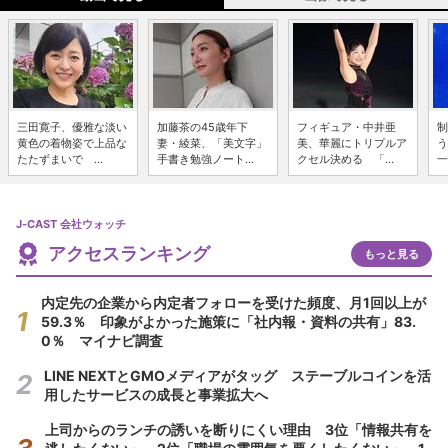
三田寛子、優雅な淡い
加藤茶の45歳年下
フィギュア・中井亜
制
黄色の着物姿で上品な
妻・綾菜、「美文字」
美、華麗にトリプルア
う
たたずまいで ...
手書き勉強ノート...
クセル決める 「...
一
J-CAST 会社ウォッチ
アクセスランキング
もっと見る
内定先の企業から内定者フォローを受けた頻度、月1回以上が
59.3％ 印象がよかった施策に「社内報・資料の共有」83.
0％ マイナビ調査
LINE NEXTとGMOメディアがタッグ ステーブルコインを活
用したサービスの成長と事業拡大へ
上司からのランチの誘いを断りにくい理由 3位「情報共有を