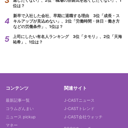
逃したくない」、2位「職場の雰囲気を悪くしたくない」、1
位は？
新卒で入社した会社、早期に退職する理由 3位「成長・ス
キルアップが見込めない」、2位「労働時間・休日・働き方
などの労働条件」、1位は？
上司にしたい有名人ランキング 3位「タモリ」、2位「天海
祐希」、1位は？
コンテンツ
関連サイト
最新記事一覧
J-CASTニュース
コラムざんまい
J-CASTトレンド
ニュース pickup
J-CAST会社ウォッチ
マネー