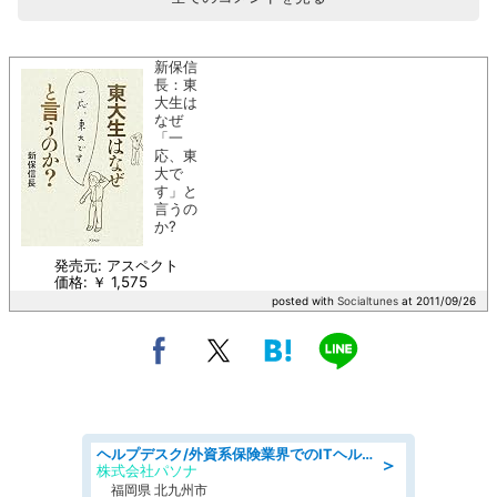
新保信
長：東
大生は
なぜ
「一
応、東
大で
す」と
言うの
か?
発売元: アスペクト
価格: ￥ 1,575
posted with
Socialtunes
at 2011/09/26
ヘルプデスク/外資系保険業界でのITヘルプデスク業務/駅近/即日勤務可/ヘルプデスク
＞
株式会社パソナ
福岡県 北九州市