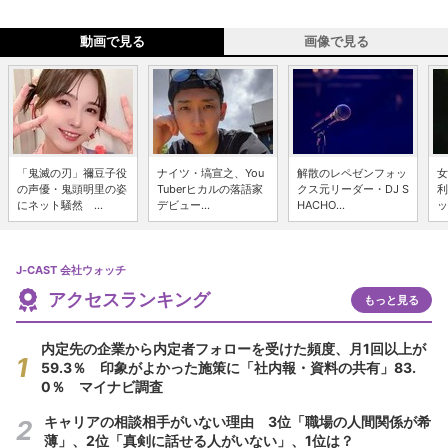
動画で見る
画像で見る
「鬼滅の刃」禰豆子役
ナイツ・塙宣之、You
解散のレペゼンフォッ
女
の声優・鬼頭明里の姿
Tuberヒカルの落語家
クス元リーダー・DJ S
利
にネット騒然 ...
デビュー...
HACHO...
ッ
J-CAST 会社ウォッチ
アクセスランキング
もっと見る
内定先の企業から内定者フォローを受けた頻度、月1回以上が
59.3％ 印象がよかった施策に「社内報・資料の共有」83.
0％ マイナビ調査
キャリアの相談相手がいない理由 3位「職場の人間関係が希
薄」、2位「真剣に話せる人がいない」、1位は？