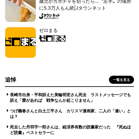
歳児がカボチャを切ったら...〝左手〟の場所
に5.3万人もん絶|Jタウンネット
ゼロまる
追悼
一覧を見る
長崎市出身・平和訴えた美輪明宏さん死去 ラストメッセージでも
訴え「愛があれば 戦争なんか起こりません」
つげ義春さんと白土三平さん カリスマ漫画家、二人の「違い」と
は？
死去した丹羽宇一郎さんは、経済界有数の読書家だった 『死ぬほ
ど読書』ベストセラーに