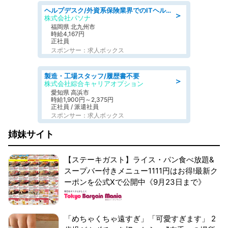
ヘルプデスク/外資系保険業界でのITヘルプデスク業務/駅近/即日勤務可/ヘルプデスク
＞
株式会社パソナ
福岡県 北九州市
時給4,167円
正社員
スポンサー：求人ボックス
製造・工場スタッフ/履歴書不要
＞
株式会社綜合キャリアオプション
愛知県 高浜市
時給1,900円～2,375円
正社員 / 派遣社員
スポンサー：求人ボックス
姉妹サイト
【ステーキガスト】ライス・パン食べ放題&
スープバー付きメニュー1111円はお得!最新ク
ーポンを公式Xで公開中《9月23日まで》
「めちゃくちゃ遠すぎ」「可愛すぎます」 2