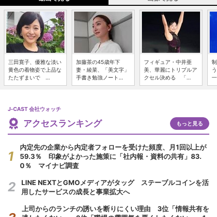
三田寛子、優雅な淡い
加藤茶の45歳年下
フィギュア・中井亜
制
黄色の着物姿で上品な
妻・綾菜、「美文字」
美、華麗にトリプルア
う
たたずまいで ...
手書き勉強ノート...
クセル決める 「...
一
J-CAST 会社ウォッチ
アクセスランキング
もっと見る
内定先の企業から内定者フォローを受けた頻度、月1回以上が
59.3％ 印象がよかった施策に「社内報・資料の共有」83.
0％ マイナビ調査
LINE NEXTとGMOメディアがタッグ ステーブルコインを活
用したサービスの成長と事業拡大へ
上司からのランチの誘いを断りにくい理由 3位「情報共有を