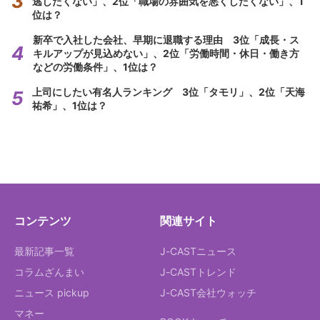
逃したくない」、2位「職場の雰囲気を悪くしたくない」、1
位は？
新卒で入社した会社、早期に退職する理由 3位「成長・ス
キルアップが見込めない」、2位「労働時間・休日・働き方
などの労働条件」、1位は？
上司にしたい有名人ランキング 3位「タモリ」、2位「天海
祐希」、1位は？
コンテンツ
関連サイト
最新記事一覧
J-CASTニュース
コラムざんまい
J-CASTトレンド
ニュース pickup
J-CAST会社ウォッチ
マネー