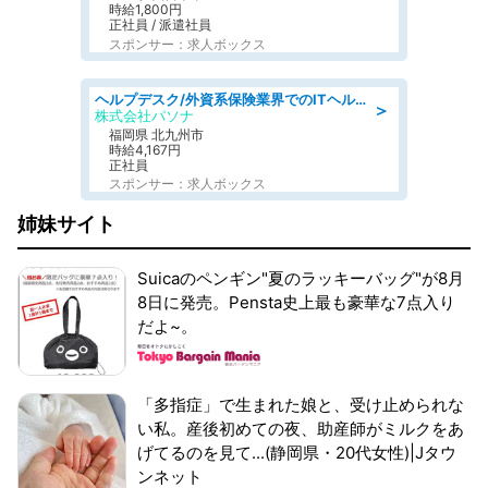
時給1,800円
正社員 / 派遣社員
スポンサー：求人ボックス
ヘルプデスク/外資系保険業界でのITヘルプデスク業務/駅近/即日勤務可/ヘルプデスク
＞
株式会社パソナ
福岡県 北九州市
時給4,167円
正社員
スポンサー：求人ボックス
姉妹サイト
Suicaのペンギン"夏のラッキーバッグ"が8月
8日に発売。Pensta史上最も豪華な7点入り
だよ~。
「多指症」で生まれた娘と、受け止められな
い私。産後初めての夜、助産師がミルクをあ
げてるのを見て...(静岡県・20代女性)|Jタウ
ンネット