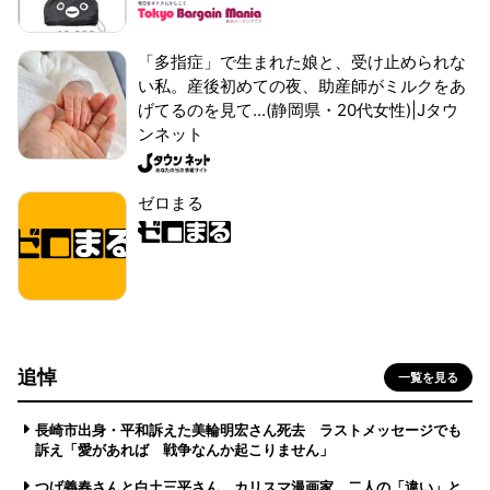
「多指症」で生まれた娘と、受け止められな
い私。産後初めての夜、助産師がミルクをあ
げてるのを見て...(静岡県・20代女性)|Jタウ
ンネット
ゼロまる
追悼
一覧を見る
長崎市出身・平和訴えた美輪明宏さん死去 ラストメッセージでも
訴え「愛があれば 戦争なんか起こりません」
つげ義春さんと白土三平さん カリスマ漫画家、二人の「違い」と