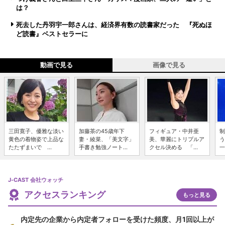
は？
死去した丹羽宇一郎さんは、経済界有数の読書家だった 『死ぬほ
ど読書』ベストセラーに
動画で見る
画像で見る
三田寛子、優雅な淡い
加藤茶の45歳年下
フィギュア・中井亜
制
黄色の着物姿で上品な
妻・綾菜、「美文字」
美、華麗にトリプルア
う
たたずまいで ...
手書き勉強ノート...
クセル決める 「...
一
J-CAST 会社ウォッチ
アクセスランキング
もっと見る
内定先の企業から内定者フォローを受けた頻度、月1回以上が