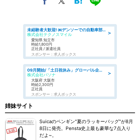
未経験者大歓迎! ㈱デンソーでの自動車部品の組立作業 denso aichi
＞
株式会社テクノスマイル
愛知県 知立市
時給1,800円
正社員 / 派遣社員
スポンサー：求人ボックス
09月開始/「土日祝休み」グローバル企業での産業保健のお仕事/保健師/高時給/残業なし/服装自由
＞
株式会社パソナ
大阪府 大阪市
時給2,300円
正社員
スポンサー：求人ボックス
姉妹サイト
Suicaのペンギン"夏のラッキーバッグ"が8月
8日に発売。Pensta史上最も豪華な7点入り
だよ~。