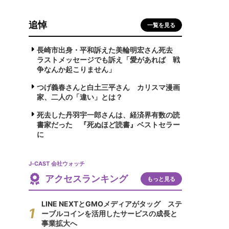
追悼
一覧を見る
長崎市出身・平和訴えた美輪明宏さん死去
ラストメッセージでも訴え「愛があれば 戦
争なんか起こりません」
つげ義春さんと白土三平さん カリスマ漫画
家、二人の「違い」とは？
死去した丹羽宇一郎さんは、経済界有数の読
書家だった 『死ぬほど読書』ベストセラー
に
J-CAST 会社ウォッチ
アクセスランキング
もっと見る
LINE NEXTとGMOメディアがタッグ ステ
ーブルコインを活用したサービスの成長と
事業拡大へ