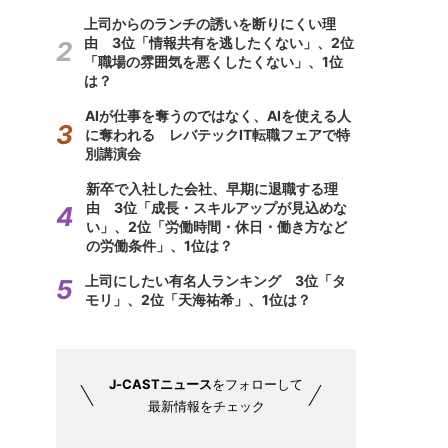
上司からのランチの誘いを断りにくい理
由 3位「情報共有を逃したくない」、2位
「職場の雰囲気を悪くしたくない」、1位
は？
AIが仕事を奪うのではなく、AIを使える人
に奪われる レバテックIT転職フェアで特
別講演会
新卒で入社した会社、早期に退職する理
由 3位「成長・スキルアップが見込めな
い」、2位「労働時間・休日・働き方など
の労働条件」、1位は？
上司にしたい有名人ランキング 3位「タ
モリ」、2位「天海祐希」、1位は？
J-CASTニュース
をフォローして
最新情報をチェック