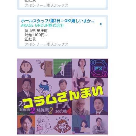
スポンサー：求人ボックス
ホールスタッフ/週2日～OK!嬉しいまかない付き/岡山県/浅口郡里庄町
＞
AKASE GROUP株式会社
岡山県 里庄町
時給1,100円～
正社員
スポンサー：求人ボックス