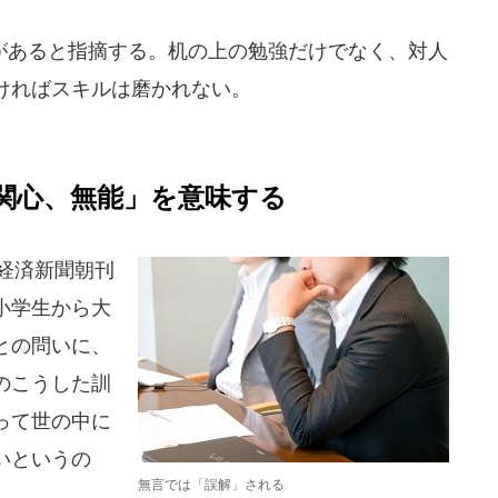
あると指摘する。机の上の勉強だけでなく、対人
ければスキルは磨かれない。
関心、無能」を意味する
本経済新聞朝刊
小学生から大
との問いに、
のこうした訓
って世の中に
いというの
無言では「誤解」される