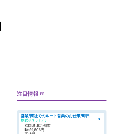
国
注目情報
PR
営業/商社でのルート営業のお仕事/即日勤務可/車通勤可/営業
＞
株式会社パソナ
福岡県 北九州市
時給1,506円
正社員