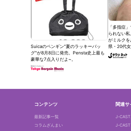
「多指症」
られない私
がミルクをあ
Suicaのペンギン"夏のラッキーバッ
県・20代女
グ"が8月8日に発売。Pensta史上最も
豪華な7点入りだよ~。
コンテンツ
関連サ
最新記事一覧
J-CAS
コラムざんまい
J-CAS