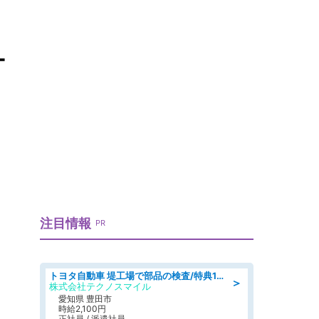
ナ
注目情報
PR
トヨタ自動車 堤工場で部品の検査/特典168万/tutumi
＞
株式会社テクノスマイル
愛知県 豊田市
時給2,100円
正社員 / 派遣社員