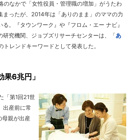
戦略のなかで「女性役員・管理職の増加」がうたわ
まったが、2014年は「ありのまま」のママの力
いる。『タウンワーク』や『フロム・エー ナビ』
の研究機関、ジョブズリサーチセンターは、「
あ
年のトレンドキーワードとして発表した。
効果6兆円」
た「第1回21世
、出産前に常
の母親が出産