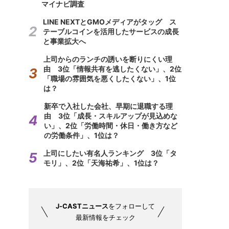
マイナビ調査
LINE NEXTとGMOメディアがタッグ ス
テーブルコインを活用したサービスの成長
と事業拡大へ
上司からのランチの誘いを断りにくい理
由 3位「情報共有を逃したくない」、2位
「職場の雰囲気を悪くしたくない」、1位
は？
新卒で入社した会社、早期に退職する理
由 3位「成長・スキルアップが見込めな
い」、2位「労働時間・休日・働き方など
の労働条件」、1位は？
上司にしたい有名人ランキング 3位「タ
モリ」、2位「天海祐希」、1位は？
J-CASTニュース
をフォローして
最新情報をチェック