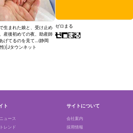
ゼロまる
で生まれた娘と、受け止め
。産後初めての夜、助産師
げてるのを見て...(静岡
性)|Jタウンネット
イト
サイトについて
Tニュース
会社案内
Tトレンド
採用情報