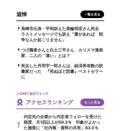
追悼
一覧を見る
長崎市出身・平和訴えた美輪明宏さん死去
ラストメッセージでも訴え「愛があれば 戦
争なんか起こりません」
つげ義春さんと白土三平さん カリスマ漫画
家、二人の「違い」とは？
死去した丹羽宇一郎さんは、経済界有数の読
書家だった 『死ぬほど読書』ベストセラー
に
J-CAST 会社ウォッチ
アクセスランキング
もっと見る
内定先の企業から内定者フォローを受けた
頻度、月1回以上が59.3％ 印象がよかっ
た施策に「社内報・資料の共有」83.0％