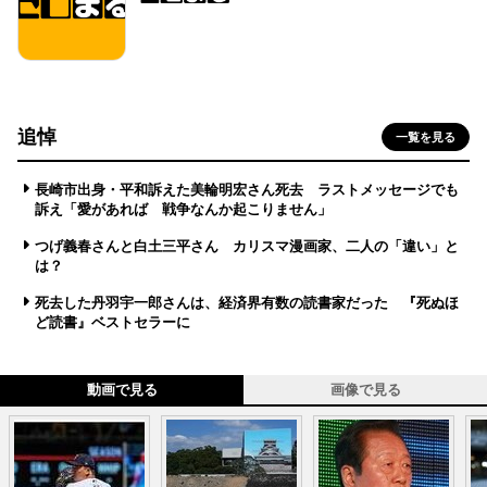
追悼
一覧を見る
長崎市出身・平和訴えた美輪明宏さん死去 ラストメッセージでも
訴え「愛があれば 戦争なんか起こりません」
つげ義春さんと白土三平さん カリスマ漫画家、二人の「違い」と
は？
死去した丹羽宇一郎さんは、経済界有数の読書家だった 『死ぬほ
ど読書』ベストセラーに
動画で見る
画像で見る