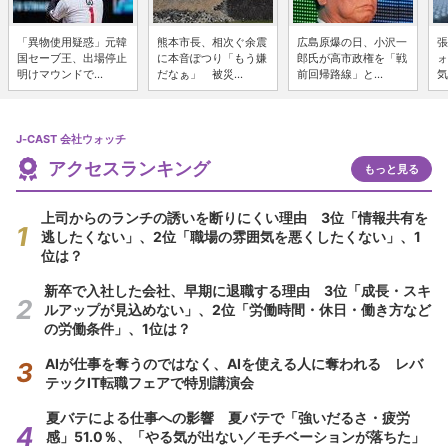
「異物使用疑惑」元韓
熊本市長、相次ぐ余震
広島原爆の日、小沢一
張
国セーブ王、出場停止
に本音ぽつり「もう嫌
郎氏が高市政権を「戦
ォ
明けマウンドで...
だなぁ」 被災...
前回帰路線」と...
気
J-CAST 会社ウォッチ
アクセスランキング
もっと見る
上司からのランチの誘いを断りにくい理由 3位「情報共有を
逃したくない」、2位「職場の雰囲気を悪くしたくない」、1
位は？
新卒で入社した会社、早期に退職する理由 3位「成長・スキ
ルアップが見込めない」、2位「労働時間・休日・働き方など
の労働条件」、1位は？
AIが仕事を奪うのではなく、AIを使える人に奪われる レバ
テックIT転職フェアで特別講演会
夏バテによる仕事への影響 夏バテで「強いだるさ・疲労
感」51.0％、「やる気が出ない／モチベーションが落ちた」