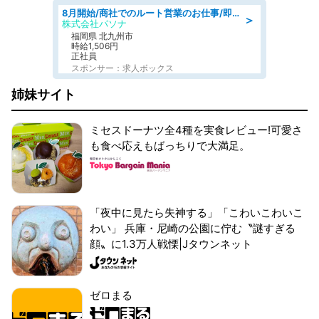
8月開始/商社でのルート営業のお仕事/即日勤務可/車通勤可/営業
＞
株式会社パソナ
福岡県 北九州市
時給1,506円
正社員
スポンサー：求人ボックス
姉妹サイト
ミセスドーナツ全4種を実食レビュー!可愛さ
も食べ応えもばっちりで大満足。
「夜中に見たら失神する」「こわいこわいこ
わい」 兵庫・尼崎の公園に佇む〝謎すぎる
顔〟に1.3万人戦慄|Jタウンネット
ゼロまる