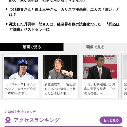
つげ義春さんと白土三平さん カリスマ漫画家、二人の「違い」と
は？
死去した丹羽宇一郎さんは、経済界有数の読書家だった 『死ぬほ
ど読書』ベストセラーに
動画で見る
画像で見る
【ドジャース】キム・
新党結成で「「騙し討
「れいわ新選組」が党
登
ヘソン、大リーグ公式
ちにあった気分」と怒
名の変更を発表、「い
女
「PSロースタ...
ったひろゆき妻...
のちの党」へ ...
発
J-CAST 会社ウォッチ
アクセスランキング
もっと見る