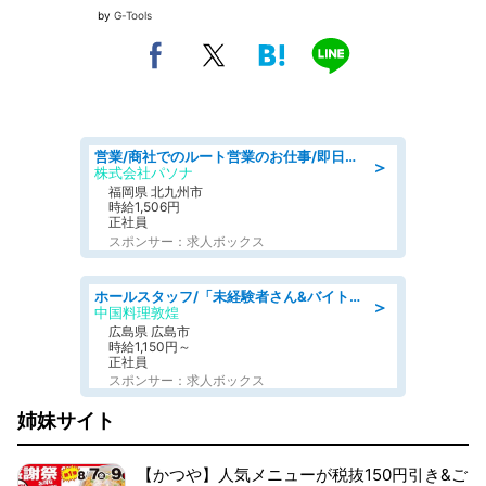
by
G-Tools
営業/商社でのルート営業のお仕事/即日勤務可/車通勤可/営業
＞
株式会社パソナ
福岡県 北九州市
時給1,506円
正社員
スポンサー：求人ボックス
ホールスタッフ/「未経験者さん&バイトデビューも大歓迎」残業ほぼなし×1日3時間〜勤務OK!フォロー体制も充実/広島県/広島市南区
＞
中国料理敦煌
広島県 広島市
時給1,150円～
正社員
スポンサー：求人ボックス
姉妹サイト
【かつや】人気メニューが税抜150円引き&ご