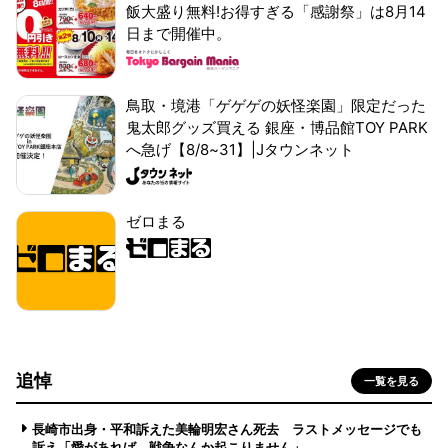
飯大盛り無料!お得すぎる「感謝祭」は8月14
日まで開催中。
鳥取・境港「ゲゲゲの妖怪楽園」限定だった
鬼太郎グッズ買える 銀座・博品館TOY PARK
へ急げ【8/8~31】|Jタウンネット
ゼロまる
追悼
一覧を見る
長崎市出身・平和訴えた美輪明宏さん死去 ラストメッセージでも
訴え「愛があれば 戦争なんか起こりません」