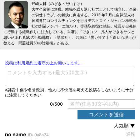
野崎大輔（のざき・だいすけ）
大学卒業後に無職、離職を繰り返し社労士として独立し、企業
の労使トラブルの解決に奔走する。2013 年7 月に自律型人材
育成専門コンサルティングを行う
デストロイ・ジャパン株式会
社
の創業メンバーに加わり、専務取締役に就任。社員が自発的
に行動する組織作りに注力している。単著に『できコツ 凡人ができるヤツと
思い込まれる50の行動戦略』（講談社）、共著に『黒い社労士と白い心理士が
教える 問題社員50の対処術』がある。