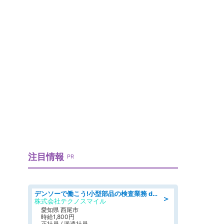
き
注目情報
PR
デンソーで働こう!小型部品の検査業務 denso aichi
＞
株式会社テクノスマイル
愛知県 西尾市
時給1,800円
正社員 / 派遣社員