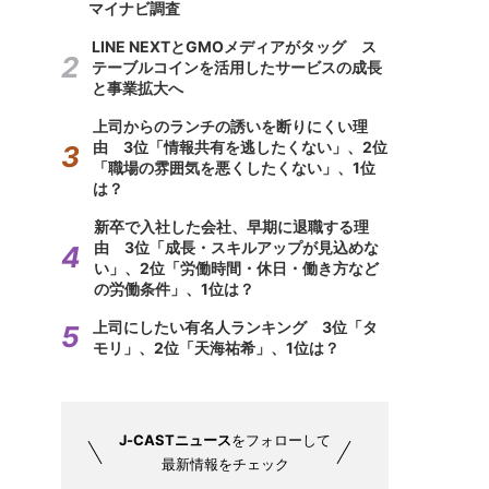
マイナビ調査
LINE NEXTとGMOメディアがタッグ ス
テーブルコインを活用したサービスの成長
と事業拡大へ
上司からのランチの誘いを断りにくい理
由 3位「情報共有を逃したくない」、2位
「職場の雰囲気を悪くしたくない」、1位
は？
新卒で入社した会社、早期に退職する理
由 3位「成長・スキルアップが見込めな
い」、2位「労働時間・休日・働き方など
の労働条件」、1位は？
上司にしたい有名人ランキング 3位「タ
モリ」、2位「天海祐希」、1位は？
J-CASTニュース
をフォローして
最新情報をチェック