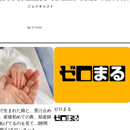
ジェイキャスト
by
G-Tools
ゼロまる
で生まれた娘と、受け止め
。産後初めての夜、助産師
げてるのを見て...(静岡
性)|Jタウンネット