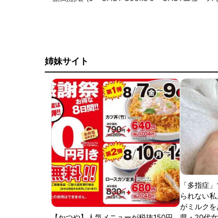
姉妹サイト
「多指症」
られない私
がミルクをあ
【かつや】人気メニューが税抜150円
県・20代女