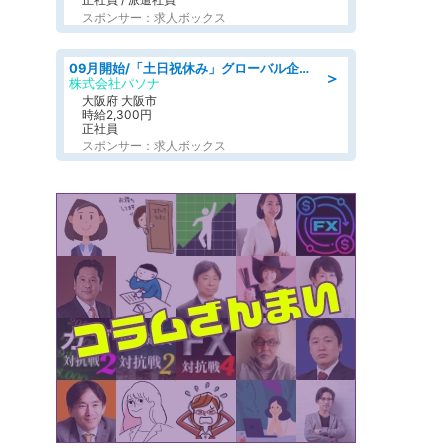
スポンサー：求人ボックス
09月開始/「土日祝休み」グローバル企業での産業保健のお仕事/保健師/高時給/残業なし/服装自由
＞
株式会社パソナ
大阪府 大阪市
時給2,300円
正社員
スポンサー：求人ボックス