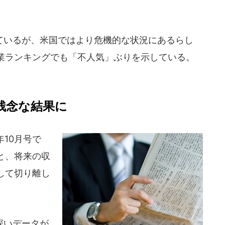
いるが、米国ではより危機的な状況にあるらし
業ランキングでも「不人気」ぶりを示している。
う残念な結果に
年10月号で
と、将来の収
して切り離し
深いデータが