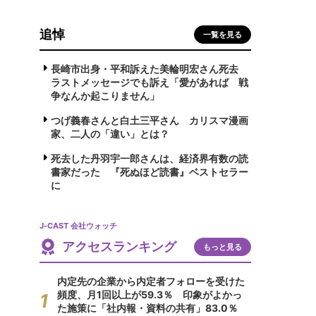
追悼
一覧を見る
長崎市出身・平和訴えた美輪明宏さん死去
ラストメッセージでも訴え「愛があれば 戦
争なんか起こりません」
つげ義春さんと白土三平さん カリスマ漫画
家、二人の「違い」とは？
死去した丹羽宇一郎さんは、経済界有数の読
書家だった 『死ぬほど読書』ベストセラー
に
J-CAST 会社ウォッチ
アクセスランキング
もっと見る
内定先の企業から内定者フォローを受けた
頻度、月1回以上が59.3％ 印象がよかっ
た施策に「社内報・資料の共有」83.0％