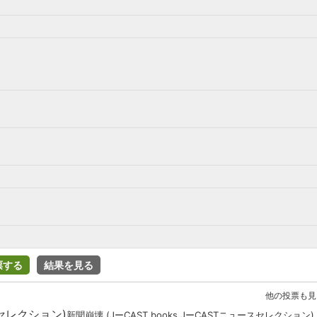
票する
結果を見る
他の投票も見
新聞崩壊 (JーCAST books JーCASTニュースセレクション)