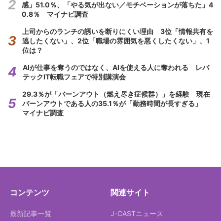
感」51.0％、「やる気が出ない／モチベーションが落ちた」4
0.8％ マイナビ調査
上司からのランチの誘いを断りにくい理由 3位「情報共有を
逃したくない」、2位「職場の雰囲気を悪くしたくない」、1
位は？
AIが仕事を奪うのではなく、AIを使える人に奪われる レバ
テックIT転職フェアで特別講演会
29.3％が「バーンアウト（燃え尽き症候群）」を経験 現在
バーンアウトである人の35.1％が「勤務時間が長すぎる」
マイナビ調査
コンテンツ
関連サイト
最新記事一覧
J-CASTニュース