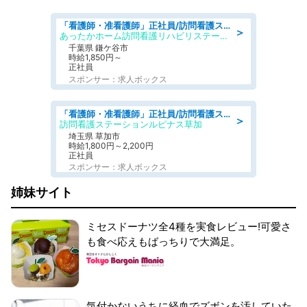
「看護師・准看護師」正社員/訪問看護ステーション/正看護師
＞
あったかホーム訪問看護リハビリステーション
千葉県 鎌ケ谷市
時給1,850円～
正社員
スポンサー：求人ボックス
「看護師・准看護師」正社員/訪問看護ステーション/正看護師
＞
訪問看護ステーションルピナス草加
埼玉県 草加市
時給1,800円～2,200円
正社員
スポンサー：求人ボックス
姉妹サイト
ミセスドーナツ全4種を実食レビュー!可愛さ
も食べ応えもばっちりで大満足。
気付かないうちに経血でズボンを汚していた