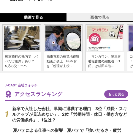
動画で見る
画像で見る
家族旅行の機内で「パ
高市首相の被災地視察
「マンガワン」第三者
コ
パだけ別席」あり？
動画が炎上 BGM付
委報告書の編集者「G
「
5児の父・エハ...
き「総理が主役...
氏」は成田卓哉...
げ
J-CAST 会社ウォッチ
アクセスランキング
もっと見る
新卒で入社した会社、早期に退職する理由 3位「成長・スキ
ルアップが見込めない」、2位「労働時間・休日・働き方など
の労働条件」、1位は？
夏バテによる仕事への影響 夏バテで「強いだるさ・疲労