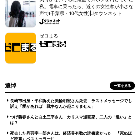
私。電車に乗ったら、近くの女性客が小さな
声で(千葉県・10代女性)|Jタウンネット
ゼロまる
追悼
一覧を見る
長崎市出身・平和訴えた美輪明宏さん死去 ラストメッセージでも
訴え「愛があれば 戦争なんか起こりません」
つげ義春さんと白土三平さん カリスマ漫画家、二人の「違い」と
は？
死去した丹羽宇一郎さんは、経済界有数の読書家だった 『死ぬほ
ど読書』ベストセラーに