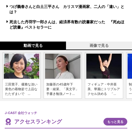
つげ義春さんと白土三平さん カリスマ漫画家、二人の「違い」と
は？
死去した丹羽宇一郎さんは、経済界有数の読書家だった 『死ぬほ
ど読書』ベストセラーに
動画で見る
画像で見る
三田寛子、優雅な淡い
加藤茶の45歳年下
フィギュア・中井亜
制
黄色の着物姿で上品な
妻・綾菜、「美文字」
美、華麗にトリプルア
う
たたずまいで ...
手書き勉強ノート...
クセル決める 「...
一
J-CAST 会社ウォッチ
アクセスランキング
もっと見る