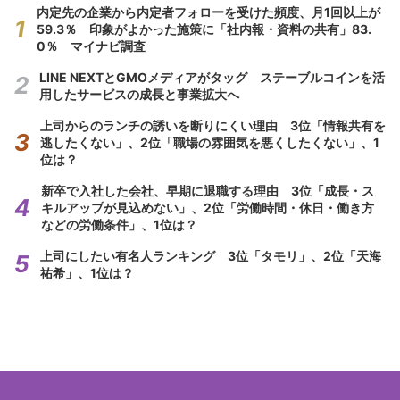
内定先の企業から内定者フォローを受けた頻度、月1回以上が
59.3％ 印象がよかった施策に「社内報・資料の共有」83.
0％ マイナビ調査
LINE NEXTとGMOメディアがタッグ ステーブルコインを活
用したサービスの成長と事業拡大へ
上司からのランチの誘いを断りにくい理由 3位「情報共有を
逃したくない」、2位「職場の雰囲気を悪くしたくない」、1
位は？
新卒で入社した会社、早期に退職する理由 3位「成長・ス
キルアップが見込めない」、2位「労働時間・休日・働き方
などの労働条件」、1位は？
上司にしたい有名人ランキング 3位「タモリ」、2位「天海
祐希」、1位は？