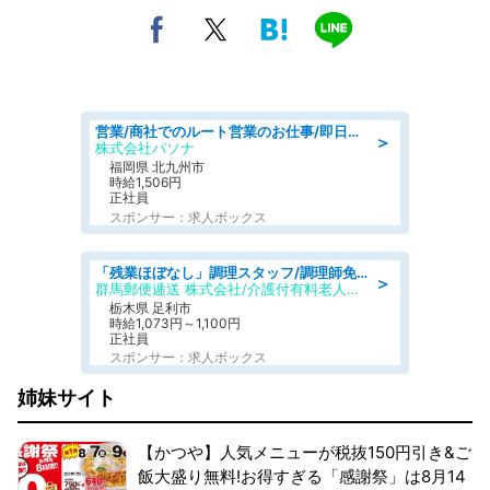
営業/商社でのルート営業のお仕事/即日勤務可/車通勤可/営業
＞
株式会社パソナ
福岡県 北九州市
時給1,506円
正社員
スポンサー：求人ボックス
「残業ほぼなし」調理スタッフ/調理師免許必須/正職員/日勤のみ/介護付き有料老人ホーム/社会保障完備
＞
群馬郵便逓送 株式会社/介護付有料老人ホーム ふる里
栃木県 足利市
時給1,073円～1,100円
正社員
スポンサー：求人ボックス
姉妹サイト
【かつや】人気メニューが税抜150円引き&ご
飯大盛り無料!お得すぎる「感謝祭」は8月14