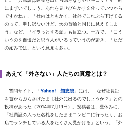
た。「入館証は建物を出たら隠さなきゃセキュリティー的
にまずいでしょう。あれを見せびらかす文化っていつから
ですかね」、「社内はともかく、社外でこれぶら下げてる
のって、申し訳ないけど、犬の首輪と同じに見えてしま
う」など、『イラっとする派』も目立つ。一方で、「こう
いうのを自慢だと思う人がいるっていうのが驚き」「ただ
の妬みでは」という意見も多い。
あえて「外さない」人たちの真意とは？
質問サイト、「
Yahoo! 知恵袋
」には、「なぜ社員証
を首からぶらさげたまま社外に出るのでしょうか？」との
投稿があった（2014年7月19日）。投稿者は、昼休みに、
「社員証の入った名札をしたままコンビニに行ったり、お
店でランチしている人をたくさん見かける」という。「外