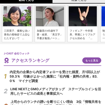
三田寛子、優雅な淡い
加藤茶の45歳年下
フィギュア・中井亜
制
黄色の着物姿で上品な
妻・綾菜、「美文字」
美、華麗にトリプルア
う
たたずまいで ...
手書き勉強ノート...
クセル決める 「...
一
J-CAST 会社ウォッチ
アクセスランキング
もっと見る
内定先の企業から内定者フォローを受けた頻度、月1回以上が
59.3％ 印象がよかった施策に「社内報・資料の共有」83.
0％ マイナビ調査
LINE NEXTとGMOメディアがタッグ ステーブルコインを活
用したサービスの成長と事業拡大へ
上司からのランチの誘いを断りにくい理由 3位「情報共有を