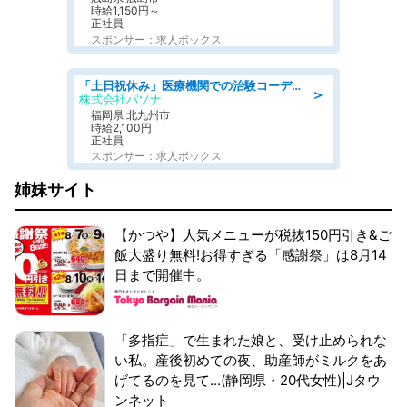
時給1,150円～
正社員
スポンサー：求人ボックス
「土日祝休み」医療機関での治験コーディネーターのお仕事/看護師
＞
株式会社パソナ
福岡県 北九州市
時給2,100円
正社員
スポンサー：求人ボックス
姉妹サイト
【かつや】人気メニューが税抜150円引き&ご
飯大盛り無料!お得すぎる「感謝祭」は8月14
日まで開催中。
「多指症」で生まれた娘と、受け止められな
い私。産後初めての夜、助産師がミルクをあ
げてるのを見て...(静岡県・20代女性)|Jタウ
ンネット