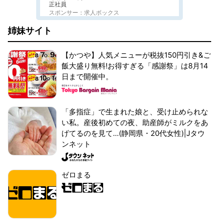
正社員
スポンサー：求人ボックス
姉妹サイト
【かつや】人気メニューが税抜150円引き&ご
飯大盛り無料!お得すぎる「感謝祭」は8月14
日まで開催中。
「多指症」で生まれた娘と、受け止められな
い私。産後初めての夜、助産師がミルクをあ
げてるのを見て...(静岡県・20代女性)|Jタウ
ンネット
ゼロまる