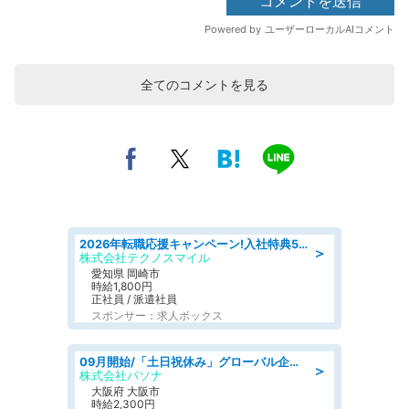
全てのコメントを見る
2026年転職応援キャンペーン!入社特典58万円/デンソーで働こう!自動車工場で小型部品の検査業務 denso aichi
＞
株式会社テクノスマイル
愛知県 岡崎市
時給1,800円
正社員 / 派遣社員
スポンサー：求人ボックス
09月開始/「土日祝休み」グローバル企業での産業保健のお仕事/保健師/高時給/残業なし/服装自由
＞
株式会社パソナ
大阪府 大阪市
時給2,300円