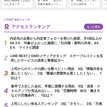
黄色の着物姿で上品な
妻・綾菜、「美文字」
美、華麗にトリプルア
う
たたずまいで ...
手書き勉強ノート...
クセル決める 「...
一
J-CAST 会社ウォッチ
アクセスランキング
もっと見る
内定先の企業から内定者フォローを受けた頻度、月1回以上が
59.3％ 印象がよかった施策に「社内報・資料の共有」83.
0％ マイナビ調査
LINE NEXTとGMOメディアがタッグ ステーブルコインを活
用したサービスの成長と事業拡大へ
上司からのランチの誘いを断りにくい理由 3位「情報共有を
逃したくない」、2位「職場の雰囲気を悪くしたくない」、1
位は？
新卒で入社した会社、早期に退職する理由 3位「成長・ス
キルアップが見込めない」、2位「労働時間・休日・働き方
などの労働条件」、1位は？
上司にしたい有名人ランキング 3位「タモリ」、2位「天海