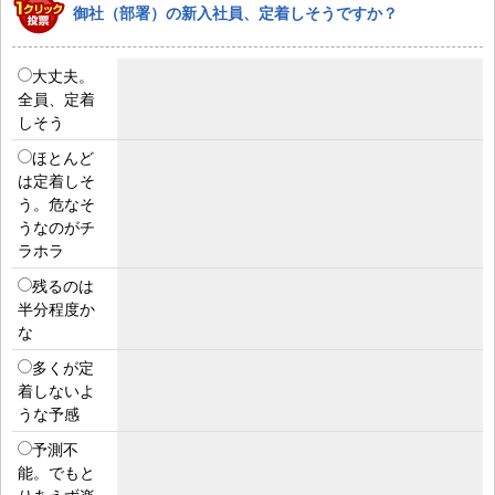
御社（部署）の新入社員、定着しそうですか？
大丈夫。
全員、定着
しそう
ほとんど
は定着しそ
う。危なそ
うなのがチ
ラホラ
残るのは
半分程度か
な
多くが定
着しないよ
うな予感
予測不
能。でもと