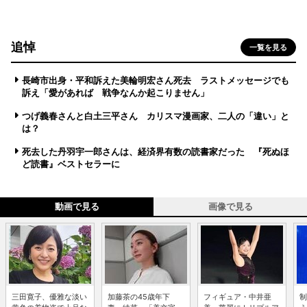
追悼
一覧を見る
長崎市出身・平和訴えた美輪明宏さん死去 ラストメッセージでも
訴え「愛があれば 戦争なんか起こりません」
つげ義春さんと白土三平さん カリスマ漫画家、二人の「違い」と
は？
死去した丹羽宇一郎さんは、経済界有数の読書家だった 『死ぬほ
ど読書』ベストセラーに
動画で見る
画像で見る
三田寛子、優雅な淡い
加藤茶の45歳年下
フィギュア・中井亜
制