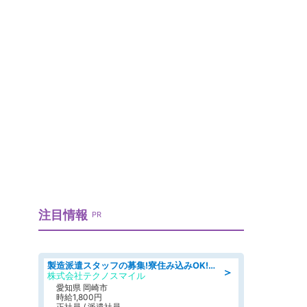
注目情報
PR
製造派遣スタッフの募集!寮住み込みOK!カーエアコンの検査業務 denso aichi
＞
株式会社テクノスマイル
愛知県 岡崎市
時給1,800円
正社員 / 派遣社員