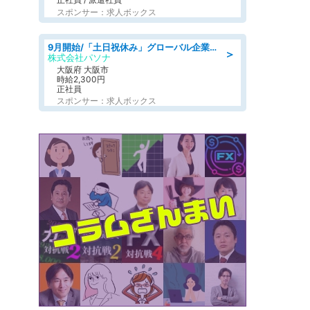
スポンサー：求人ボックス
9月開始/「土日祝休み」グローバル企業での産業保健のお仕事/保健師/高時給/残業なし/服装自由
＞
株式会社パソナ
大阪府 大阪市
時給2,300円
正社員
スポンサー：求人ボックス