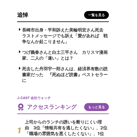
追悼
一覧を見る
長崎市出身・平和訴えた美輪明宏さん死去
ラストメッセージでも訴え「愛があれば 戦
争なんか起こりません」
つげ義春さんと白土三平さん カリスマ漫画
家、二人の「違い」とは？
死去した丹羽宇一郎さんは、経済界有数の読
書家だった 『死ぬほど読書』ベストセラー
に
J-CAST 会社ウォッチ
アクセスランキング
もっと見る
上司からのランチの誘いを断りにくい理
由 3位「情報共有を逃したくない」、2位
「職場の雰囲気を悪くしたくない」、1位