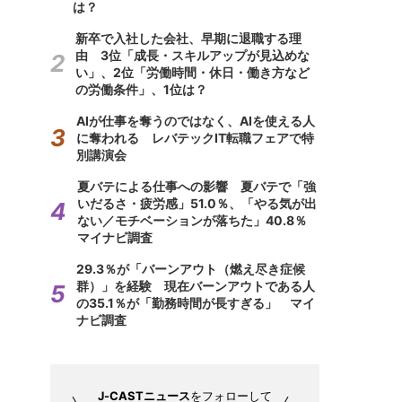
は？
新卒で入社した会社、早期に退職する理
由 3位「成長・スキルアップが見込めな
い」、2位「労働時間・休日・働き方など
の労働条件」、1位は？
AIが仕事を奪うのではなく、AIを使える人
に奪われる レバテックIT転職フェアで特
別講演会
夏バテによる仕事への影響 夏バテで「強
いだるさ・疲労感」51.0％、「やる気が出
ない／モチベーションが落ちた」40.8％
マイナビ調査
29.3％が「バーンアウト（燃え尽き症候
群）」を経験 現在バーンアウトである人
の35.1％が「勤務時間が長すぎる」 マイ
ナビ調査
J-CASTニュース
をフォローして