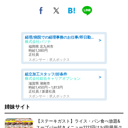
経理/病院での経理事務のお仕事/即日勤務可/車通勤可/経理/一般事務
＞
株式会社パソナ
福岡県 北九州市
時給1,380円
正社員
スポンサー：求人ボックス
組立加工スタッフ/好条件
＞
株式会社綜合キャリアオプション
滋賀県 湖南市
時給1,450円～1,813円
正社員 / 派遣社員
スポンサー：求人ボックス
姉妹サイト
【ステーキガスト】ライス・パン食べ放題&
スープバー付きメニュー1111円はお得!最新ク