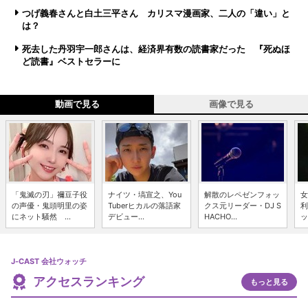
つげ義春さんと白土三平さん カリスマ漫画家、二人の「違い」と
は？
死去した丹羽宇一郎さんは、経済界有数の読書家だった 『死ぬほ
ど読書』ベストセラーに
動画で見る
画像で見る
「鬼滅の刃」禰豆子役
ナイツ・塙宣之、You
解散のレペゼンフォッ
女
の声優・鬼頭明里の姿
Tuberヒカルの落語家
クス元リーダー・DJ S
利
にネット騒然 ...
デビュー...
HACHO...
ッ
J-CAST 会社ウォッチ
アクセスランキング
もっと見る