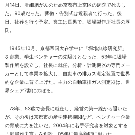
月14日、肝細胞がんのため京都市上京区の病院で死去し
た。90歳だった。葬儀・告別式は近親者で行った。後
日、社葬を行う予定。喪主は長男で、堀場製作所社長の厚
氏。
1945年10月、京都帝国大在学中に「堀場無線研究所」
を創業。学生ベンチャーの先駆けとなった。53年に堀場
製作所を設立し、社長に就任。分析・計測機器の専門メー
カーとして事業を拡大し、自動車の排ガス測定装置で世界
的な企業に育て上げた。主力の自動車排ガス測定器は、世
界シェア7割にのぼる。
78年、53歳で会長に就任し、経営の第一線から退いた
が、その後は京都市の産学連携機関など、ベンチャー企業
の育成に力を注いだ。2004年に若手研究者を対象とする
「堀場雅夫賞」を創設。05年に最高顧問に就いた。