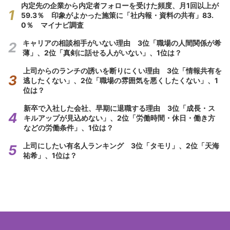
内定先の企業から内定者フォローを受けた頻度、月1回以上が
59.3％ 印象がよかった施策に「社内報・資料の共有」83.
0％ マイナビ調査
キャリアの相談相手がいない理由 3位「職場の人間関係が希
薄」、2位「真剣に話せる人がいない」、1位は？
上司からのランチの誘いを断りにくい理由 3位「情報共有を
逃したくない」、2位「職場の雰囲気を悪くしたくない」、1
位は？
新卒で入社した会社、早期に退職する理由 3位「成長・ス
キルアップが見込めない」、2位「労働時間・休日・働き方
などの労働条件」、1位は？
上司にしたい有名人ランキング 3位「タモリ」、2位「天海
祐希」、1位は？