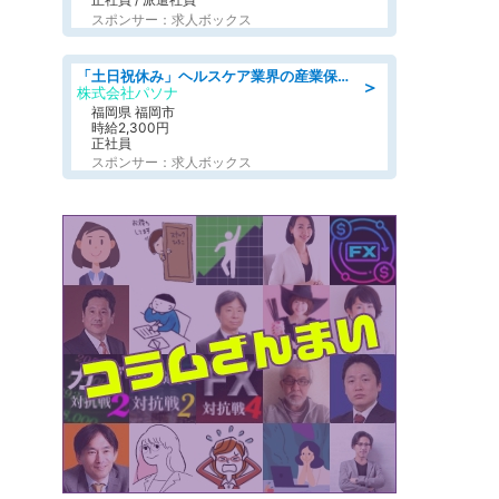
スポンサー：求人ボックス
「土日祝休み」ヘルスケア業界の産業保健師/高時給/未経験OK/要資格:保健師、正看護師
＞
株式会社パソナ
福岡県 福岡市
時給2,300円
正社員
スポンサー：求人ボックス