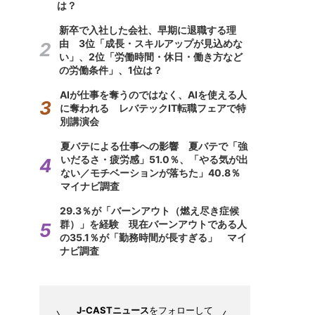
は？
新卒で入社した会社、早期に退職する理
由 3位「成長・スキルアップが見込めな
い」、2位「労働時間・休日・働き方など
の労働条件」、1位は？
AIが仕事を奪うのではなく、AIを使える人
に奪われる レバテックIT転職フェアで特
別講演会
夏バテによる仕事への影響 夏バテで「強
いだるさ・疲労感」51.0％、「やる気が出
ない／モチベーションが落ちた」40.8％
マイナビ調査
29.3％が「バーンアウト（燃え尽き症候
群）」を経験 現在バーンアウトである人
の35.1％が「勤務時間が長すぎる」 マイ
ナビ調査
J-CASTニュース
をフォローして