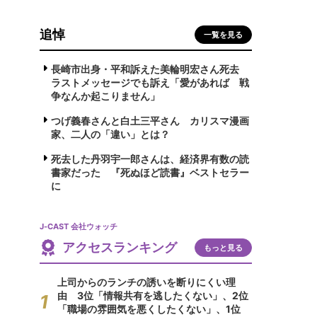
追悼
一覧を見る
長崎市出身・平和訴えた美輪明宏さん死去
ラストメッセージでも訴え「愛があれば 戦
争なんか起こりません」
つげ義春さんと白土三平さん カリスマ漫画
家、二人の「違い」とは？
死去した丹羽宇一郎さんは、経済界有数の読
書家だった 『死ぬほど読書』ベストセラー
に
J-CAST 会社ウォッチ
アクセスランキング
もっと見る
上司からのランチの誘いを断りにくい理
由 3位「情報共有を逃したくない」、2位
「職場の雰囲気を悪くしたくない」、1位