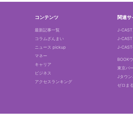
コンテンツ
関連サ
最新記事一覧
J-CAS
コラムざんまい
J-CAS
ニュース pickup
J-CA
マネー
BOOK
キャリア
東京バ
ビジネス
Jタウン
アクセスランキング
ゼロま
© 2026 J-CAST, Inc. All Rights Reserved.