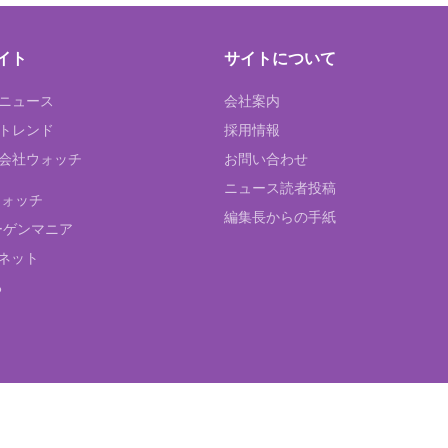
イト
サイトについて
Tニュース
会社案内
Tトレンド
採用情報
ST会社ウォッチ
お問い合わせ
ニュース読者投稿
ウォッチ
編集長からの手紙
ーゲンマニア
ネット
る