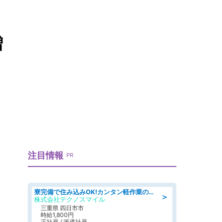
増
注目情報
PR
寮完備で住み込みOK!カンタン軽作業のお仕事 denso aichi
＞
株式会社テクノスマイル
三重県 四日市市
時給1,800円
正社員 / 派遣社員