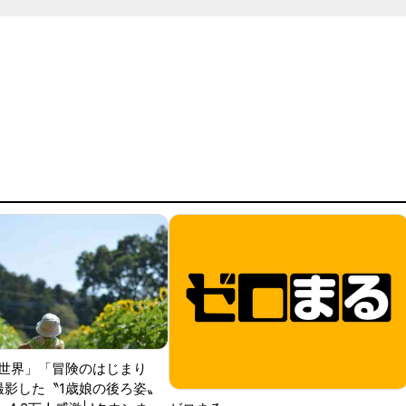
世界」「冒険のはじまり
が撮影した〝1歳娘の後ろ姿〟