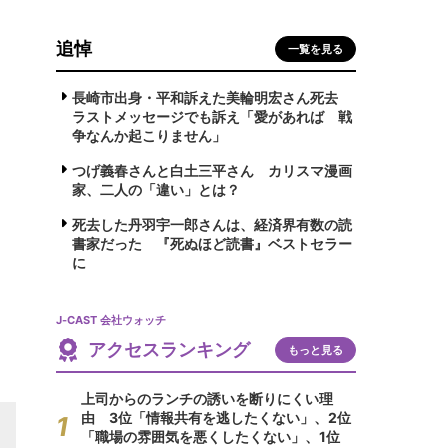
追悼
一覧を見る
長崎市出身・平和訴えた美輪明宏さん死去
ラストメッセージでも訴え「愛があれば 戦
争なんか起こりません」
つげ義春さんと白土三平さん カリスマ漫画
家、二人の「違い」とは？
死去した丹羽宇一郎さんは、経済界有数の読
書家だった 『死ぬほど読書』ベストセラー
に
J-CAST 会社ウォッチ
アクセスランキング
もっと見る
上司からのランチの誘いを断りにくい理
由 3位「情報共有を逃したくない」、2位
「職場の雰囲気を悪くしたくない」、1位