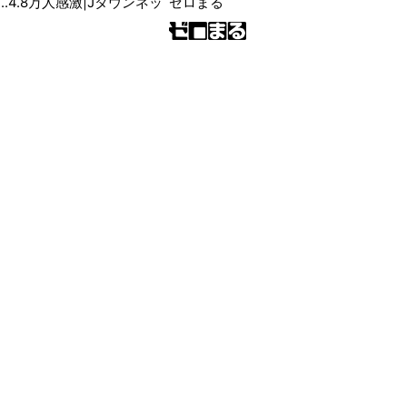
ゼロまる
..4.8万人感激|Jタウンネッ