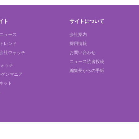
イト
サイトについて
Tニュース
会社案内
Tトレンド
採用情報
ST会社ウォッチ
お問い合わせ
ニュース読者投稿
ウォッチ
編集長からの手紙
ーゲンマニア
ネット
る