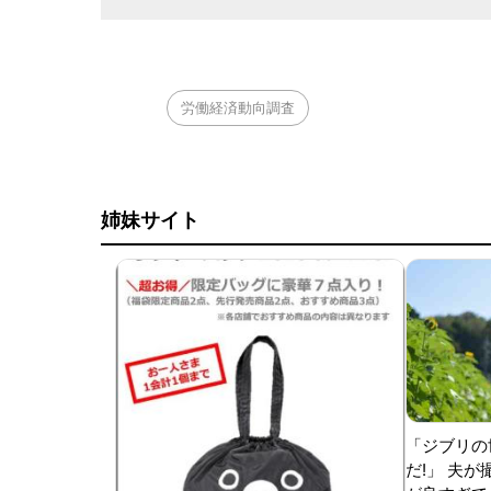
労働経済動向調査
姉妹サイト
「ジブリの
だ!」 夫