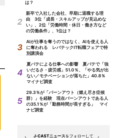
は？
新卒で入社した会社、早期に退職する理
由 3位「成長・スキルアップが見込めな
い」、2位「労働時間・休日・働き方など
の労働条件」、1位は？
AIが仕事を奪うのではなく、AIを使える人
に奪われる レバテックIT転職フェアで特
別講演会
夏バテによる仕事への影響 夏バテで「強
いだるさ・疲労感」51.0％、「やる気が出
ない／モチベーションが落ちた」40.8％
マイナビ調査
29.3％が「バーンアウト（燃え尽き症候
群）」を経験 現在バーンアウトである人
の35.1％が「勤務時間が長すぎる」 マイ
ナビ調査
J-CASTニュース
をフォローして