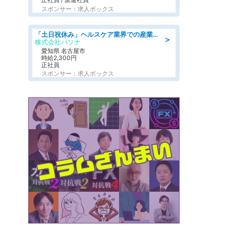
スポンサー：求人ボックス
「土日祝休み」ヘルスケア業界での産業保健師業務/看護師/高時給/未経験OK/要資格:正看護師
＞
株式会社パソナ
愛知県 名古屋市
時給2,300円
正社員
スポンサー：求人ボックス