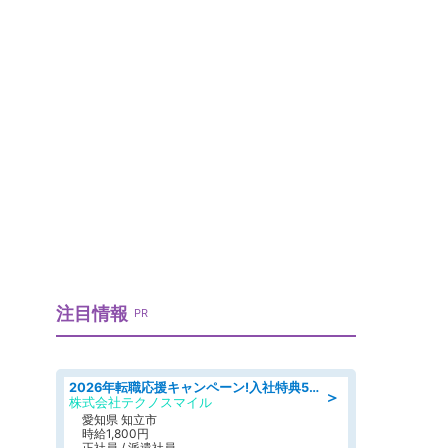
」
注目情報
PR
2026年転職応援キャンペーン!入社特典58万円/デンソーで働こう!自動車工場で小型部品の検査業務 denso aichi
＞
株式会社テクノスマイル
愛知県 知立市
時給1,800円
正社員 / 派遣社員