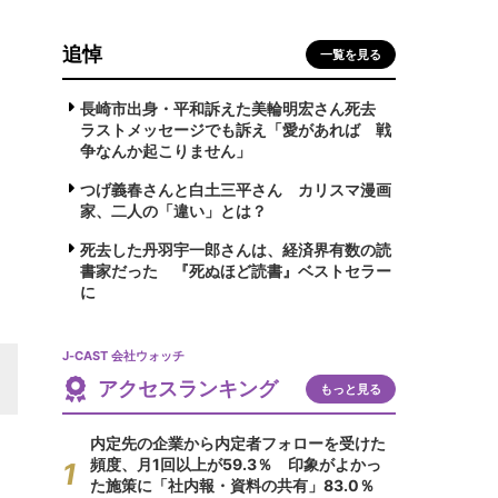
追悼
一覧を見る
長崎市出身・平和訴えた美輪明宏さん死去
ラストメッセージでも訴え「愛があれば 戦
争なんか起こりません」
つげ義春さんと白土三平さん カリスマ漫画
家、二人の「違い」とは？
死去した丹羽宇一郎さんは、経済界有数の読
書家だった 『死ぬほど読書』ベストセラー
に
J-CAST 会社ウォッチ
アクセスランキング
もっと見る
内定先の企業から内定者フォローを受けた
頻度、月1回以上が59.3％ 印象がよかっ
た施策に「社内報・資料の共有」83.0％