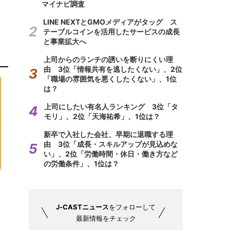
マイナビ調査
LINE NEXTとGMOメディアがタッグ ス
テーブルコインを活用したサービスの成長
と事業拡大へ
上司からのランチの誘いを断りにくい理
由 3位「情報共有を逃したくない」、2位
「職場の雰囲気を悪くしたくない」、1位
は？
上司にしたい有名人ランキング 3位「タ
モリ」、2位「天海祐希」、1位は？
新卒で入社した会社、早期に退職する理
由 3位「成長・スキルアップが見込めな
い」、2位「労働時間・休日・働き方など
の労働条件」、1位は？
J-CASTニュース
をフォローして
最新情報をチェック