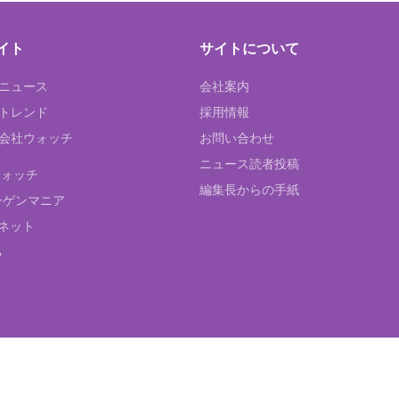
イト
サイトについて
Tニュース
会社案内
Tトレンド
採用情報
ST会社ウォッチ
お問い合わせ
ニュース読者投稿
ウォッチ
編集長からの手紙
ーゲンマニア
ネット
る