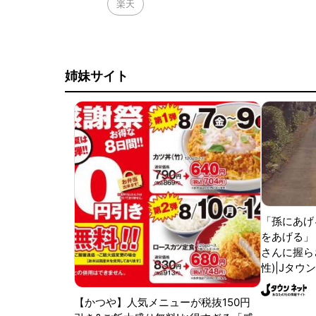
楽天
姉妹サイト
「孫にあげ
をあげる」
さんに握ら
性)|Jタウ
【かつや】人気メニューが税抜150円