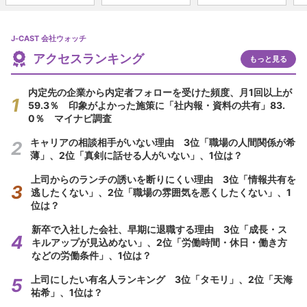
J-CAST 会社ウォッチ
アクセスランキング
もっと見る
内定先の企業から内定者フォローを受けた頻度、月1回以上が
59.3％ 印象がよかった施策に「社内報・資料の共有」83.
0％ マイナビ調査
キャリアの相談相手がいない理由 3位「職場の人間関係が希
薄」、2位「真剣に話せる人がいない」、1位は？
上司からのランチの誘いを断りにくい理由 3位「情報共有を
逃したくない」、2位「職場の雰囲気を悪くしたくない」、1
位は？
新卒で入社した会社、早期に退職する理由 3位「成長・ス
キルアップが見込めない」、2位「労働時間・休日・働き方
などの労働条件」、1位は？
上司にしたい有名人ランキング 3位「タモリ」、2位「天海
祐希」、1位は？