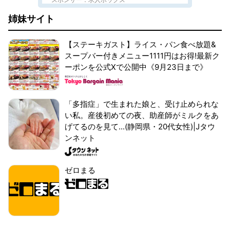
姉妹サイト
【ステーキガスト】ライス・パン食べ放題&
スープバー付きメニュー1111円はお得!最新ク
ーポンを公式Xで公開中《9月23日まで》
「多指症」で生まれた娘と、受け止められな
い私。産後初めての夜、助産師がミルクをあ
げてるのを見て...(静岡県・20代女性)|Jタウ
ンネット
ゼロまる