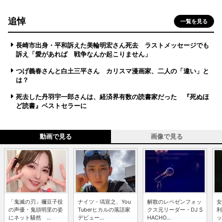
追悼
一覧を見る
長崎市出身・平和訴えた美輪明宏さん死去 ラストメッセージでも
訴え「愛があれば 戦争なんか起こりません」
つげ義春さんと白土三平さん カリスマ漫画家、二人の「違い」と
は？
死去した丹羽宇一郎さんは、経済界有数の読書家だった 『死ぬほ
ど読書』ベストセラーに
動画で見る
画像で見る
「鬼滅の刃」禰豆子役
ナイツ・塙宣之、You
解散のレペゼンフォッ
女
の声優・鬼頭明里の姿
Tuberヒカルの落語家
クス元リーダー・DJ S
利
にネット騒然 ...
デビュー...
HACHO...
ッ