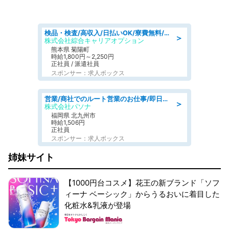
検品・検査/高収入/日払いOK/寮費無料/日勤/20・30・40代活躍中
＞
株式会社綜合キャリアオプション
熊本県 菊陽町
時給1,800円～2,250円
正社員 / 派遣社員
スポンサー：求人ボックス
営業/商社でのルート営業のお仕事/即日勤務可/車通勤可/営業
＞
株式会社パソナ
福岡県 北九州市
時給1,506円
正社員
スポンサー：求人ボックス
姉妹サイト
【1000円台コスメ】花王の新ブランド「ソフ
ィーナ ベーシック」からうるおいに着目した
化粧水&乳液が登場