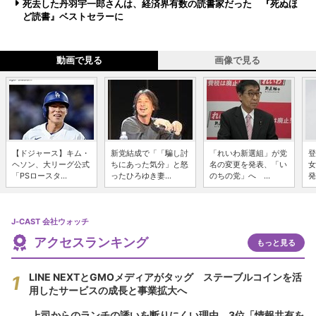
死去した丹羽宇一郎さんは、経済界有数の読書家だった 『死ぬほ
ど読書』ベストセラーに
動画で見る
画像で見る
【ドジャース】キム・
新党結成で「「騙し討
「れいわ新選組」が党
登
ヘソン、大リーグ公式
ちにあった気分」と怒
名の変更を発表、「い
女
「PSロースタ...
ったひろゆき妻...
のちの党」へ ...
発
J-CAST 会社ウォッチ
アクセスランキング
もっと見る
LINE NEXTとGMOメディアがタッグ ステーブルコインを活
用したサービスの成長と事業拡大へ
上司からのランチの誘いを断りにくい理由 3位「情報共有を