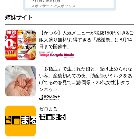
正社員 / 派遣社員
スポンサー：求人ボックス
姉妹サイト
【かつや】人気メニューが税抜150円引き&ご
飯大盛り無料!お得すぎる「感謝祭」は8月14
日まで開催中。
「多指症」で生まれた娘と、受け止められな
い私。産後初めての夜、助産師がミルクをあ
げてるのを見て...(静岡県・20代女性)|Jタウ
ンネット
ゼロまる