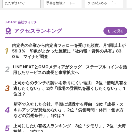
たたずまいで ...
手書き勉強ノート...
クセル決める 「...
一
J-CAST 会社ウォッチ
アクセスランキング
もっと見る
内定先の企業から内定者フォローを受けた頻度、月1回以上が
59.3％ 印象がよかった施策に「社内報・資料の共有」83.
0％ マイナビ調査
LINE NEXTとGMOメディアがタッグ ステーブルコインを活
用したサービスの成長と事業拡大へ
上司からのランチの誘いを断りにくい理由 3位「情報共有を
逃したくない」、2位「職場の雰囲気を悪くしたくない」、1
位は？
新卒で入社した会社、早期に退職する理由 3位「成長・ス
キルアップが見込めない」、2位「労働時間・休日・働き方
などの労働条件」、1位は？
上司にしたい有名人ランキング 3位「タモリ」、2位「天海
祐希」、1位は？