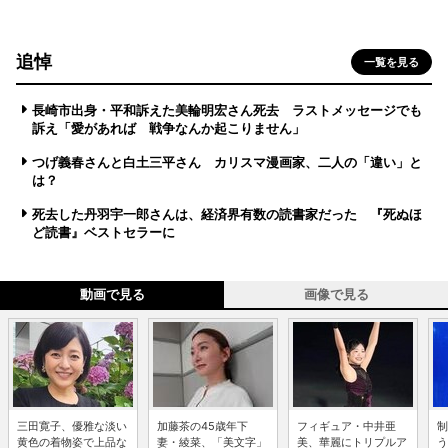
追悼
一覧を見る
長崎市出身・平和訴えた美輪明宏さん死去 ラストメッセージでも
訴え「愛があれば 戦争なんか起こりません」
つげ義春さんと白土三平さん カリスマ漫画家、二人の「違い」と
は？
死去した丹羽宇一郎さんは、経済界有数の読書家だった 『死ぬほ
ど読書』ベストセラーに
動画で見る
画像で見る
三田寛子、優雅な淡い
加藤茶の45歳年下
フィギュア・中井亜
制
黄色の着物姿で上品な
妻・綾菜、「美文字」
美、華麗にトリプルア
う