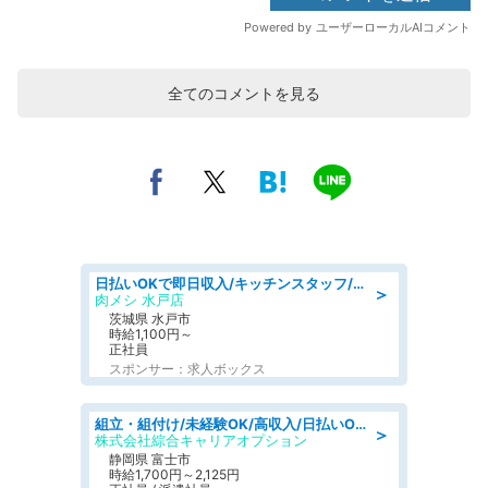
全てのコメントを見る
日払いOKで即日収入/キッチンスタッフ/「原付免許必須」デリバリー業務など、自己成長可能な幅広い仕事に挑戦!髪型自由&ピアス・ネイルOK/茨城県/水戸市
＞
肉メシ 水戸店
茨城県 水戸市
時給1,100円～
正社員
スポンサー：求人ボックス
組立・組付け/未経験OK/高収入/日払いOK/交替制/20・30・40代活躍中
＞
株式会社綜合キャリアオプション
静岡県 富士市
時給1,700円～2,125円