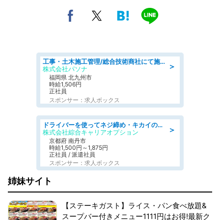
工事・土木施工管理/総合技術商社にて施工管理のお仕事/即日勤務可/車通勤可/工事・土木施工管理/生産・品質管理
＞
株式会社パソナ
福岡県 北九州市
時給1,506円
正社員
スポンサー：求人ボックス
ドライバーを使ってネジ締め・キカイのボタン操作/履歴書不要
＞
株式会社綜合キャリアオプション
京都府 南丹市
時給1,500円～1,875円
正社員 / 派遣社員
スポンサー：求人ボックス
姉妹サイト
【ステーキガスト】ライス・パン食べ放題&
スープバー付きメニュー1111円はお得!最新ク