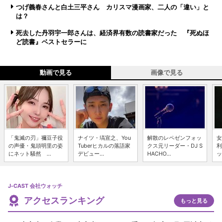
つげ義春さんと白土三平さん カリスマ漫画家、二人の「違い」と
は？
死去した丹羽宇一郎さんは、経済界有数の読書家だった 『死ぬほ
ど読書』ベストセラーに
動画で見る
画像で見る
「鬼滅の刃」禰豆子役
ナイツ・塙宣之、You
解散のレペゼンフォッ
女
の声優・鬼頭明里の姿
Tuberヒカルの落語家
クス元リーダー・DJ S
利
にネット騒然 ...
デビュー...
HACHO...
ッ
J-CAST 会社ウォッチ
アクセスランキング
もっと見る