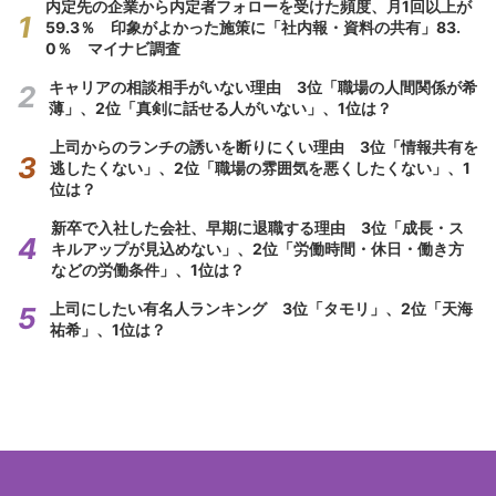
内定先の企業から内定者フォローを受けた頻度、月1回以上が
59.3％ 印象がよかった施策に「社内報・資料の共有」83.
0％ マイナビ調査
キャリアの相談相手がいない理由 3位「職場の人間関係が希
薄」、2位「真剣に話せる人がいない」、1位は？
上司からのランチの誘いを断りにくい理由 3位「情報共有を
逃したくない」、2位「職場の雰囲気を悪くしたくない」、1
位は？
新卒で入社した会社、早期に退職する理由 3位「成長・ス
キルアップが見込めない」、2位「労働時間・休日・働き方
などの労働条件」、1位は？
上司にしたい有名人ランキング 3位「タモリ」、2位「天海
祐希」、1位は？