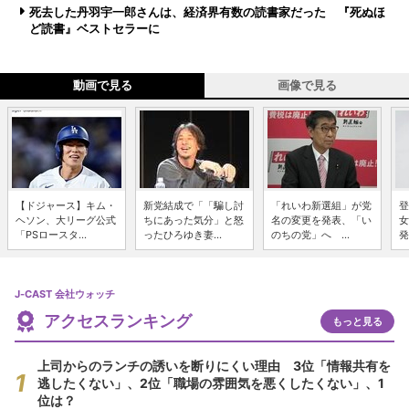
死去した丹羽宇一郎さんは、経済界有数の読書家だった 『死ぬほ
ど読書』ベストセラーに
動画で見る
画像で見る
【ドジャース】キム・
新党結成で「「騙し討
「れいわ新選組」が党
登
ヘソン、大リーグ公式
ちにあった気分」と怒
名の変更を発表、「い
女
「PSロースタ...
ったひろゆき妻...
のちの党」へ ...
発
J-CAST 会社ウォッチ
アクセスランキング
もっと見る
上司からのランチの誘いを断りにくい理由 3位「情報共有を
逃したくない」、2位「職場の雰囲気を悪くしたくない」、1
位は？