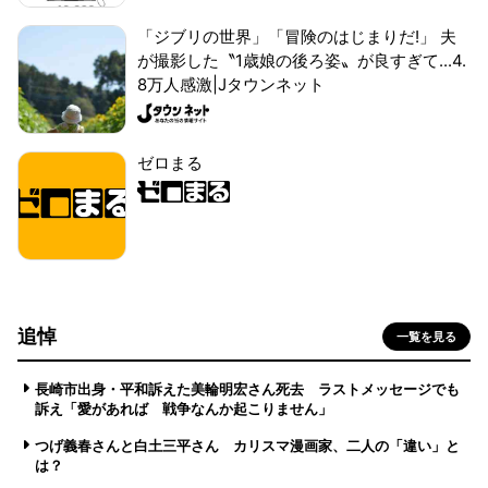
「ジブリの世界」「冒険のはじまりだ!」 夫
が撮影した〝1歳娘の後ろ姿〟が良すぎて...4.
8万人感激|Jタウンネット
ゼロまる
追悼
一覧を見る
長崎市出身・平和訴えた美輪明宏さん死去 ラストメッセージでも
訴え「愛があれば 戦争なんか起こりません」
つげ義春さんと白土三平さん カリスマ漫画家、二人の「違い」と
は？