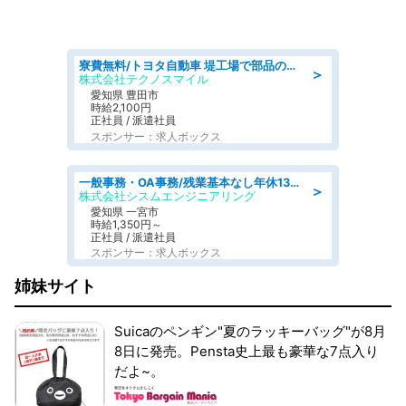
寮費無料/トヨタ自動車 堤工場で部品の組立製造/tutumi
＞
株式会社テクノスマイル
愛知県 豊田市
時給2,100円
正社員 / 派遣社員
スポンサー：求人ボックス
一般事務・OA事務/残業基本なし年休130日社保完備の一般・調達事務
＞
株式会社シスムエンジニアリング
愛知県 一宮市
時給1,350円～
正社員 / 派遣社員
スポンサー：求人ボックス
姉妹サイト
Suicaのペンギン"夏のラッキーバッグ"が8月
8日に発売。Pensta史上最も豪華な7点入り
だよ~。