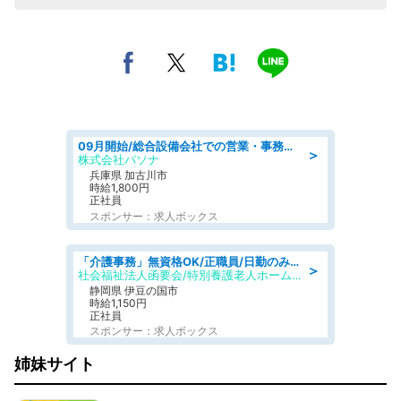
09月開始/総合設備会社での営業・事務のお仕事/車通勤可/賞与あり/営業/営業事務
＞
株式会社パソナ
兵庫県 加古川市
時給1,800円
正社員
スポンサー：求人ボックス
「介護事務」無資格OK/正職員/日勤のみ/特別養護老人ホーム
＞
社会福祉法人函要会/特別養護老人ホーム 韮山・ぶなの森
静岡県 伊豆の国市
時給1,150円
正社員
スポンサー：求人ボックス
姉妹サイト