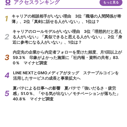
アクセスランキング
もっと見る
キャリアの相談相手がいない理由 3位「職場の人間関係が希
薄」、2位「真剣に話せる人がいない」、1位は？
キャリアのロールモデルがいない理由 3位「理想的だと思え
る人がいない」「真似できると思える人がいない」、2位「身
近に参考になる人がいない」、1位は？
内定先の企業から内定者フォローを受けた頻度、月1回以上が
59.3％ 印象がよかった施策に「社内報・資料の共有」83.
0％ マイナビ調査
LINE NEXTとGMOメディアがタッグ ステーブルコインを
活用したサービスの成長と事業拡大へ
夏バテによる仕事への影響 夏バテで「強いだるさ・疲労
感」51.0％、「やる気が出ない／モチベーションが落ちた」
40.8％ マイナビ調査