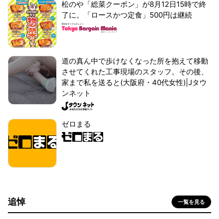
松のや「総菜クーポン」が8月12日15時で終
了に。「ロースかつ定食」500円は継続
道の真ん中で歩けなくなった所を抱えて移動
させてくれた工事現場のスタッフ。その後、
家まで私を送ると(大阪府・40代女性)|Jタウ
ンネット
ゼロまる
追悼
一覧を見る