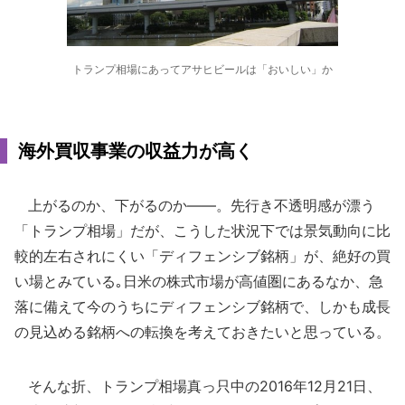
トランプ相場にあってアサヒビールは「おいしい」か
海外買収事業の収益力が高く
上がるのか、下がるのか――。先行き不透明感が漂う
「トランプ相場」だが、こうした状況下では景気動向に比
較的左右されにくい「ディフェンシブ銘柄」が、絶好の買
い場とみている｡日米の株式市場が高値圏にあるなか、急
落に備えて今のうちにディフェンシブ銘柄で、しかも成長
の見込める銘柄への転換を考えておきたいと思っている。
そんな折、トランプ相場真っ只中の2016年12月21日、