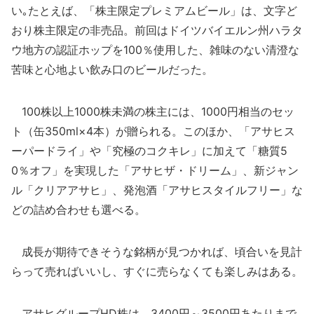
い｡たとえば、「株主限定プレミアムビール」は、文字ど
おり株主限定の非売品。前回はドイツバイエルン州ハラタ
ウ地方の認証ホップを100％使用した、雑味のない清澄な
苦味と心地よい飲み口のビールだった。
100株以上1000株未満の株主には、1000円相当のセッ
ト（缶350ml×4本）が贈られる。このほか、「アサヒス
ーパードライ」や「究極のコクキレ」に加えて「糖質5
0％オフ」を実現した「アサヒザ・ドリーム」、新ジャン
ル「クリアアサヒ」、発泡酒「アサヒスタイルフリー」な
どの詰め合わせも選べる。
成長が期待できそうな銘柄が見つかれば、頃合いを見計
らって売ればいいし、すぐに売らなくても楽しみはある。
アサヒグループHD株は、3400円～3500円あたりまで