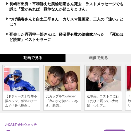
長崎市出身・平和訴えた美輪明宏さん死去 ラストメッセージでも
訴え「愛があれば 戦争なんか起こりません」
つげ義春さんと白土三平さん カリスマ漫画家、二人の「違い」と
は？
死去した丹羽宇一郎さんは、経済界有数の読書家だった 『死ぬほ
ど読書』ベストセラーに
動画で見る
画像で見る
【ドジャース】打撃不
元カップルYouTuber
辻希美、コストコに行
「
振ベッツ、低迷のチー
「夜のひと笑い」いち
くたびに買って...大絶
紗
ムで「最も懸念...
え、新恋...
賛 少しア...
リ
J-CAST 会社ウォッチ