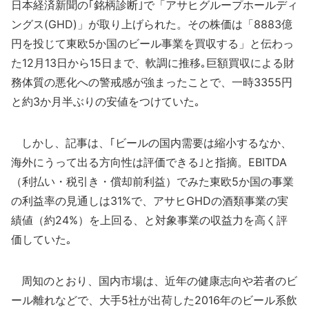
日本経済新聞の｢銘柄診断｣で「アサヒグループホールディ
ングス(GHD)」が取り上げられた。その株価は「8883億
円を投じて東欧5か国のビール事業を買収する」と伝わっ
た12月13日から15日まで、軟調に推移｡巨額買収による財
務体質の悪化への警戒感が強まったことで、一時3355円
と約3か月半ぶりの安値をつけていた｡
しかし、記事は、｢ビールの国内需要は縮小するなか、
海外にうって出る方向性は評価できる｣と指摘。EBITDA
（利払い・税引き・償却前利益）でみた東欧5か国の事業
の利益率の見通しは31%で、アサヒGHDの酒類事業の実
績値（約24%）を上回る、と対象事業の収益力を高く評
価していた｡
周知のとおり、国内市場は、近年の健康志向や若者のビ
ール離れなどで、大手5社が出荷した2016年のビール系飲