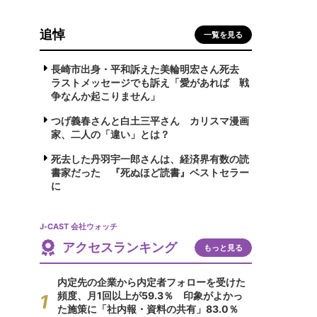
追悼
一覧を見る
長崎市出身・平和訴えた美輪明宏さん死去
ラストメッセージでも訴え「愛があれば 戦
争なんか起こりません」
つげ義春さんと白土三平さん カリスマ漫画
家、二人の「違い」とは？
死去した丹羽宇一郎さんは、経済界有数の読
書家だった 『死ぬほど読書』ベストセラー
に
J-CAST 会社ウォッチ
アクセスランキング
もっと見る
内定先の企業から内定者フォローを受けた
頻度、月1回以上が59.3％ 印象がよかっ
た施策に「社内報・資料の共有」83.0％