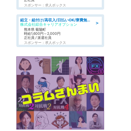
スポンサー：求人ボックス
組立・組付け/高収入/日払いOK/寮費無料/交替制/20・30・40代活躍中
＞
株式会社綜合キャリアオプション
熊本県 菊陽町
時給1,600円～2,000円
正社員 / 派遣社員
スポンサー：求人ボックス