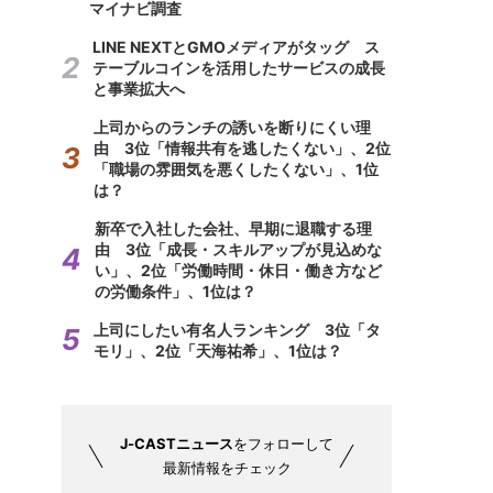
マイナビ調査
LINE NEXTとGMOメディアがタッグ ス
テーブルコインを活用したサービスの成長
と事業拡大へ
上司からのランチの誘いを断りにくい理
由 3位「情報共有を逃したくない」、2位
「職場の雰囲気を悪くしたくない」、1位
は？
新卒で入社した会社、早期に退職する理
由 3位「成長・スキルアップが見込めな
い」、2位「労働時間・休日・働き方など
の労働条件」、1位は？
上司にしたい有名人ランキング 3位「タ
モリ」、2位「天海祐希」、1位は？
J-CASTニュース
をフォローして
最新情報をチェック