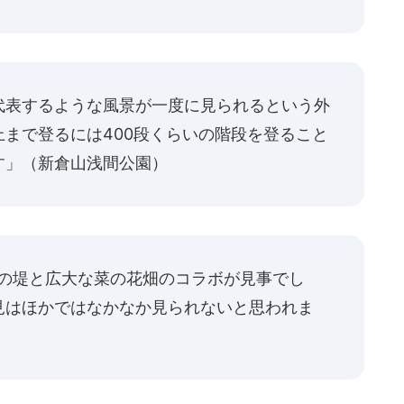
代表するような風景が一度に見られるという外
まで登るには400段くらいの階段を登ること
す」（新倉山浅間公園）
桜の堤と広大な菜の花畑のコラボが見事でし
見はほかではなかなか見られないと思われま