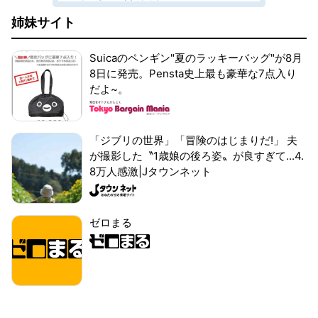
姉妹サイト
Suicaのペンギン"夏のラッキーバッグ"が8月
8日に発売。Pensta史上最も豪華な7点入り
だよ~。
「ジブリの世界」「冒険のはじまりだ!」 夫
が撮影した〝1歳娘の後ろ姿〟が良すぎて...4.
8万人感激|Jタウンネット
ゼロまる