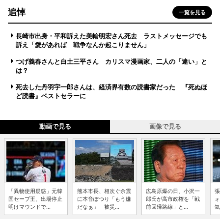
追悼
一覧を見る
長崎市出身・平和訴えた美輪明宏さん死去 ラストメッセージでも
訴え「愛があれば 戦争なんか起こりません」
つげ義春さんと白土三平さん カリスマ漫画家、二人の「違い」と
は？
死去した丹羽宇一郎さんは、経済界有数の読書家だった 『死ぬほ
ど読書』ベストセラーに
動画で見る
画像で見る
「異物使用疑惑」元韓
熊本市長、相次ぐ余震
広島原爆の日、小沢一
張
国セーブ王、出場停止
に本音ぽつり「もう嫌
郎氏が高市政権を「戦
ォ
明けマウンドで...
だなぁ」 被災...
前回帰路線」と...
気