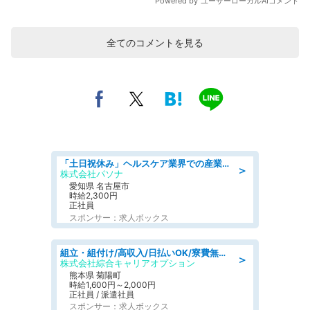
全てのコメントを見る
「土日祝休み」ヘルスケア業界での産業保健師業務/看護師/高時給/未経験OK/要資格:正看護師
＞
株式会社パソナ
愛知県 名古屋市
時給2,300円
正社員
スポンサー：求人ボックス
組立・組付け/高収入/日払いOK/寮費無料/交替制/20・30・40代活躍中
＞
株式会社綜合キャリアオプション
熊本県 菊陽町
時給1,600円～2,000円
正社員 / 派遣社員
スポンサー：求人ボックス