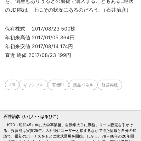
を、倒産もありうるとの前提で購入することもある｡現状
のJDI株は、正にその状況にあるのだろう｡（石井治彦）
保有株式 2017/08/23 500株
年初来高値 2017/01/05 364円
年初来安値 2017/08/14 174円
直近 終値 2017/08/23 199円
JDI
ギャンブル
有機EL
液晶パネル
経営再建
石井治彦（いしい・はるひこ）
1970（昭和45）年に大学卒業後、自動車大手に勤務。リース販売を手がけ
る。投資歴は実質25年。入社後にユーザーと接するなかで得た情報と自分の知
識で、最初のボーナスをもとに株式運用を開始。しかし、78～98年の20年間