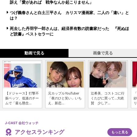
訴え「愛があれば 戦争なんか起こりません」
つげ義春さんと白土三平さん カリスマ漫画家、二人の「違い」と
は？
死去した丹羽宇一郎さんは、経済界有数の読書家だった 『死ぬほ
ど読書』ベストセラーに
動画で見る
画像で見る
【ドジャース】打撃不
元カップルYouTuber
辻希美、コストコに行
「
振ベッツ、低迷のチー
「夜のひと笑い」いち
くたびに買って...大絶
紗
ムで「最も懸念...
え、新恋...
賛 少しア...
リ
J-CAST 会社ウォッチ
アクセスランキング
もっと見る