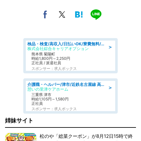
検品・検査/高収入/日払いOK/寮費無料/日勤/20・30・40代活躍中
＞
株式会社綜合キャリアオプション
熊本県 菊陽町
時給1,800円～2,250円
正社員 / 派遣社員
スポンサー：求人ボックス
介護職・ヘルパー/津市/近鉄名古屋線 高田本山/三重県/デイサービス
＞
憩いの里津ケアホーム
三重県 津市
時給1,105円～1,580円
正社員
スポンサー：求人ボックス
姉妹サイト
松のや「総菜クーポン」が8月12日15時で終