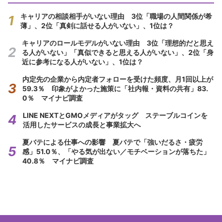
キャリアの相談相手がいない理由 3位「職場の人間関係が希
薄」、2位「真剣に話せる人がいない」、1位は？
キャリアのロールモデルがいない理由 3位「理想的だと思え
る人がいない」「真似できると思える人がいない」、2位「身
近に参考になる人がいない」、1位は？
内定先の企業から内定者フォローを受けた頻度、月1回以上が
59.3％ 印象がよかった施策に「社内報・資料の共有」83.
0％ マイナビ調査
LINE NEXTとGMOメディアがタッグ ステーブルコインを
活用したサービスの成長と事業拡大へ
夏バテによる仕事への影響 夏バテで「強いだるさ・疲労
感」51.0％、「やる気が出ない／モチベーションが落ちた」
40.8％ マイナビ調査