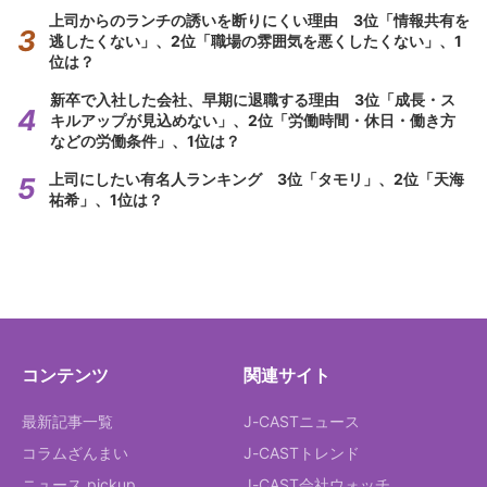
上司からのランチの誘いを断りにくい理由 3位「情報共有を
逃したくない」、2位「職場の雰囲気を悪くしたくない」、1
位は？
新卒で入社した会社、早期に退職する理由 3位「成長・ス
キルアップが見込めない」、2位「労働時間・休日・働き方
などの労働条件」、1位は？
上司にしたい有名人ランキング 3位「タモリ」、2位「天海
祐希」、1位は？
コンテンツ
関連サイト
最新記事一覧
J-CASTニュース
コラムざんまい
J-CASTトレンド
ニュース pickup
J-CAST会社ウォッチ