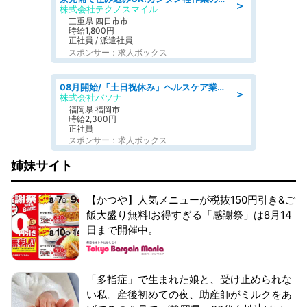
＞
株式会社テクノスマイル
三重県 四日市市
時給1,800円
正社員 / 派遣社員
スポンサー：求人ボックス
08月開始/「土日祝休み」ヘルスケア業界の産業保健師/高時給/未経験OK/要資格:保健師、正看護師
＞
株式会社パソナ
福岡県 福岡市
時給2,300円
正社員
スポンサー：求人ボックス
姉妹サイト
【かつや】人気メニューが税抜150円引き&ご
飯大盛り無料!お得すぎる「感謝祭」は8月14
日まで開催中。
「多指症」で生まれた娘と、受け止められな
い私。産後初めての夜、助産師がミルクをあ