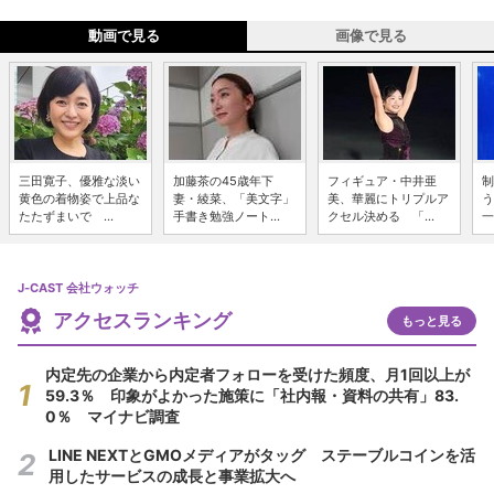
動画で見る
画像で見る
三田寛子、優雅な淡い
加藤茶の45歳年下
フィギュア・中井亜
制
黄色の着物姿で上品な
妻・綾菜、「美文字」
美、華麗にトリプルア
う
たたずまいで ...
手書き勉強ノート...
クセル決める 「...
一
J-CAST 会社ウォッチ
アクセスランキング
もっと見る
内定先の企業から内定者フォローを受けた頻度、月1回以上が
59.3％ 印象がよかった施策に「社内報・資料の共有」83.
0％ マイナビ調査
LINE NEXTとGMOメディアがタッグ ステーブルコインを活
用したサービスの成長と事業拡大へ