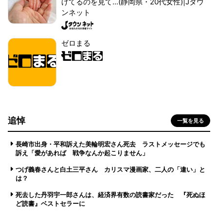
げてるのを見て...(静岡県・20代女性)|Jタウ
ンネット
ゼロまる
追悼
一覧を見る
長崎市出身・平和訴えた美輪明宏さん死去 ラストメッセージでも
訴え「愛があれば 戦争なんか起こりません」
つげ義春さんと白土三平さん カリスマ漫画家、二人の「違い」と
は？
死去した丹羽宇一郎さんは、経済界有数の読書家だった 『死ぬほ
ど読書』ベストセラーに