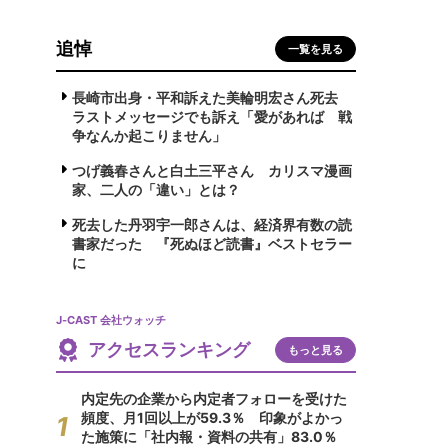
追悼
一覧を見る
長崎市出身・平和訴えた美輪明宏さん死去
ラストメッセージでも訴え「愛があれば 戦
争なんか起こりません」
つげ義春さんと白土三平さん カリスマ漫画
家、二人の「違い」とは？
死去した丹羽宇一郎さんは、経済界有数の読
書家だった 『死ぬほど読書』ベストセラー
に
J-CAST 会社ウォッチ
アクセスランキング
もっと見る
内定先の企業から内定者フォローを受けた
頻度、月1回以上が59.3％ 印象がよかっ
た施策に「社内報・資料の共有」83.0％