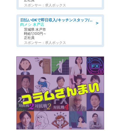
スポンサー：求人ボックス
日払いOKで即日収入/キッチンスタッフ/「原付免許必須」デリバリー業務など、自己成長可能な幅広い仕事に挑戦!髪型自由&ピアス・ネイルOK/茨城県/水戸市
＞
肉メシ 水戸店
茨城県 水戸市
時給1,100円～
正社員
スポンサー：求人ボックス