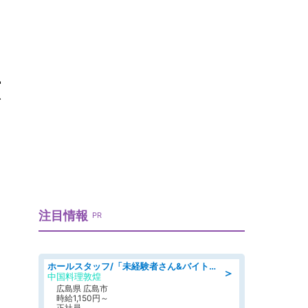
広
注目情報
PR
ホールスタッフ/「未経験者さん&バイトデビューも大歓迎」残業ほぼなし×1日3時間〜勤務OK!フォロー体制も充実/広島県/広島市南区
＞
中国料理敦煌
広島県 広島市
時給1,150円～
正社員