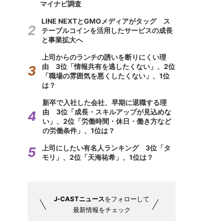
マイナビ調査
LINE NEXTとGMOメディアがタッグ ス
テーブルコインを活用したサービスの成長
と事業拡大へ
上司からのランチの誘いを断りにくい理
由 3位「情報共有を逃したくない」、2位
「職場の雰囲気を悪くしたくない」、1位
は？
新卒で入社した会社、早期に退職する理
由 3位「成長・スキルアップが見込めな
い」、2位「労働時間・休日・働き方など
の労働条件」、1位は？
上司にしたい有名人ランキング 3位「タ
モリ」、2位「天海祐希」、1位は？
J-CASTニュース
をフォローして
最新情報をチェック