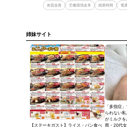
体質改善
労働環境改革
残業時間
電
姉妹サイト
「多指症」
られない私
がミルクをあ
【ステーキガスト】ライス・パン食べ
県・20代女