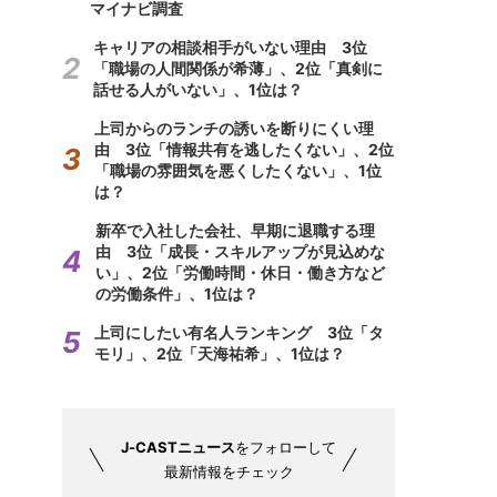
マイナビ調査
キャリアの相談相手がいない理由 3位
「職場の人間関係が希薄」、2位「真剣に
話せる人がいない」、1位は？
上司からのランチの誘いを断りにくい理
由 3位「情報共有を逃したくない」、2位
「職場の雰囲気を悪くしたくない」、1位
は？
新卒で入社した会社、早期に退職する理
由 3位「成長・スキルアップが見込めな
い」、2位「労働時間・休日・働き方など
の労働条件」、1位は？
上司にしたい有名人ランキング 3位「タ
モリ」、2位「天海祐希」、1位は？
J-CASTニュース
をフォローして
最新情報をチェック