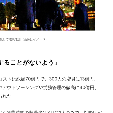
円投じて環境改善（画像はイメージ）
することがないよう」
ストは総額70億円で、300人の増員に13億円、
やアウトソーシングや労務管理の徹底に40億円、
られた。
づく残業時間の超過者は3月に1人のみで、以降はゼ