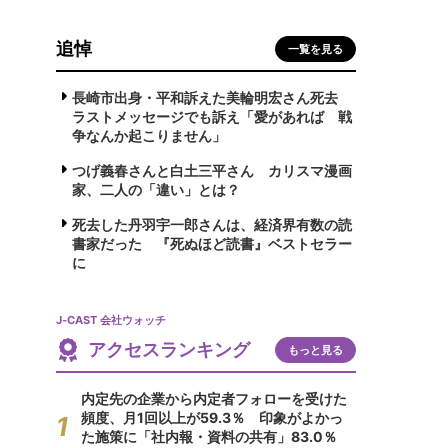
追悼
一覧を見る
長崎市出身・平和訴えた美輪明宏さん死去
ラストメッセージでも訴え「愛があれば 戦
争なんか起こりません」
つげ義春さんと白土三平さん カリスマ漫画
家、二人の「違い」とは？
死去した丹羽宇一郎さんは、経済界有数の読
書家だった 『死ぬほど読書』ベストセラー
に
J-CAST 会社ウォッチ
アクセスランキング
もっと見る
内定先の企業から内定者フォローを受けた
頻度、月1回以上が59.3％ 印象がよかっ
た施策に「社内報・資料の共有」83.0％