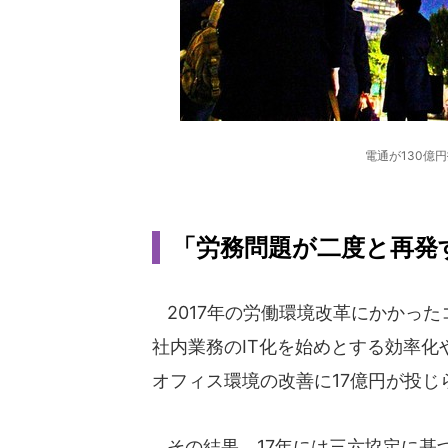
電通が130億
「労務問題が二度と再発
2017年の労働環境改革にかかったコ
社内業務のIT化を始めとする効率化
オフィス環境の改善に17億円が投じ
その結果、17年には三六協定に基