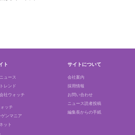
イト
サイトについて
Tニュース
会社案内
Tトレンド
採用情報
ST会社ウォッチ
お問い合わせ
ニュース読者投稿
ウォッチ
編集長からの手紙
ーゲンマニア
ネット
る