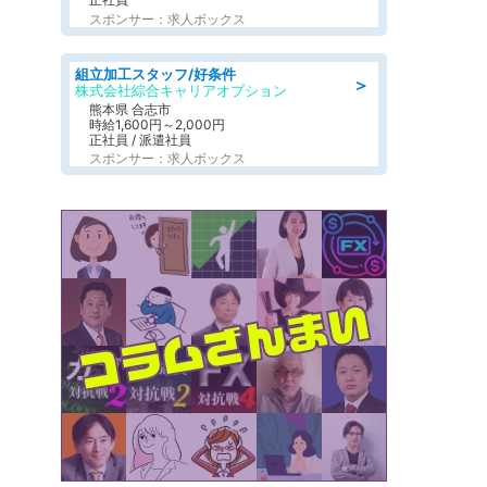
スポンサー：求人ボックス
組立加工スタッフ/好条件
＞
株式会社綜合キャリアオプション
熊本県 合志市
時給1,600円～2,000円
正社員 / 派遣社員
スポンサー：求人ボックス