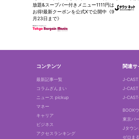
放題&スープバー付きメニュー1111円は
お得!最新クーポンを公式Xで公開中《9
月23日まで》
コンテンツ
関連サ
最新記事一覧
J-CAS
コラムざんまい
J-CAS
ニュース pickup
J-CA
マネー
BOOK
キャリア
東京バ
ビジネス
Jタウン
アクセスランキング
ゼロま