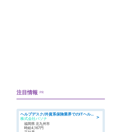
注目情報
PR
ヘルプデスク/外資系保険業界でのITヘルプデスク業務/駅近/即日勤務可/ヘルプデスク
＞
株式会社パソナ
福岡県 北九州市
時給4,167円
正社員