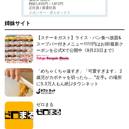
時給1,450円～1,813円
正社員 / 派遣社員
スポンサー：求人ボックス
姉妹サイト
【ステーキガスト】ライス・パン食べ放題&
スープバー付きメニュー1111円はお得!最新ク
ーポンを公式Xで公開中《9月23日まで》
「めちゃくちゃ遠すぎ」「可愛すぎます」 2
歳児がカボチャを切ったら...〝左手〟の場所
に5.3万人もん絶|Jタウンネット
ゼロまる