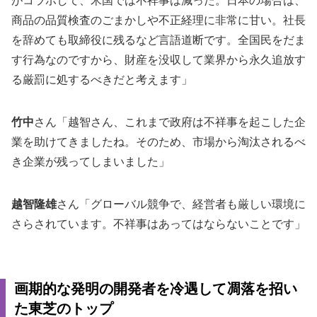
がコラボして、米国では不祥事は減った。日本の場合は、
商品の品質検査のごまかしや不正経理に非常に甘い。社長
を辞めても取締役に残るなど言語道断です。全国民をだま
す行為なのですから、財産を没収して業界から永久追放す
る厳罰に処するべきだと考えます」
竹中
さん「越智さん、これまで政府は不祥事を起こした企
業を助けてきましたね。そのため、市場から淘汰されるべ
き企業が残ってしまいました」
越智隆雄
さん「グローバル競争で、経営者も厳しい環境に
さらされています。不祥事はあってはならないことです」
画期的な発明の開発者を冷遇して凋落を招い
た東芝のトップ