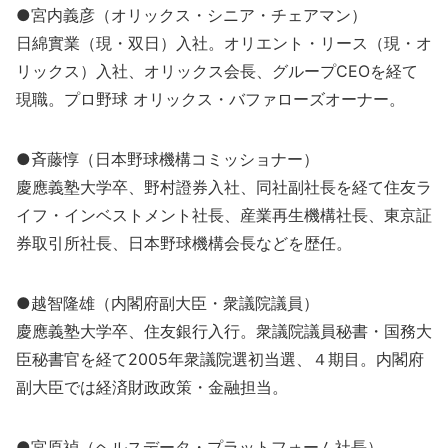
●宮内義彦（オリックス・シニア・チェアマン）
日綿實業（現・双日）入社。オリエント・リース（現・オ
リックス）入社、オリックス会長、グループCEOを経て
現職。プロ野球 オリックス・バファローズオーナー。
●斉藤惇（日本野球機構コミッショナー）
慶應義塾大学卒、野村證券入社、同社副社長を経て住友ラ
イフ・インベストメント社長、産業再生機構社長、東京証
券取引所社長、日本野球機構会長などを歴任。
●越智隆雄（内閣府副大臣・衆議院議員）
慶應義塾大学卒、住友銀行入行。衆議院議員秘書・国務大
臣秘書官を経て2005年衆議院選初当選、４期目。内閣府
副大臣では経済財政政策・金融担当。
●宮原禎（ヘルスデータ・プラットフォーム社長）