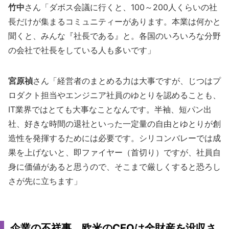
竹中
さん「ダボス会議に行くと、100～200人くらいの社
長だけが集まるコミュニティーがあります。本業は何かと
聞くと、みんな『社長である』と。各国のいろいろな分野
の会社で社長をしている人も多いです」
宮原禎
さん「経営者のまとめる力は大事ですが、じつはプ
ロダクト担当やエンジニア社員のゆとりを認めることも、
IT業界ではとても大事なことなんです。半袖、短パン出
社、好きな時間の退社といった一定量の自由とゆとりが創
造性を発揮するためには必要です。シリコンバレーでは成
果を上げないと、即ファイヤー（首切り）ですが、社員自
身に価値があると思うので、そこまで厳しくすると恐ろし
さが先に立ちます」
企業の不祥事、欧米のCEOは全財産を没収さ