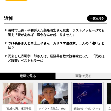
追悼
一覧を見る
長崎市出身・平和訴えた美輪明宏さん死去 ラストメッセージでも
訴え「愛があれば 戦争なんか起こりません」
つげ義春さんと白土三平さん カリスマ漫画家、二人の「違い」と
は？
死去した丹羽宇一郎さんは、経済界有数の読書家だった 『死ぬほ
ど読書』ベストセラーに
動画で見る
画像で見る
「鬼滅の刃」禰豆子役
ナイツ・塙宣之、You
解散のレペゼンフォッ
女