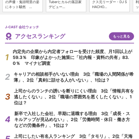
の声優・鬼頭明里の姿
Tuberヒカルの落語家
クス元リーダー・DJ S
利
にネット騒然 ...
デビュー...
HACHO...
ッ
J-CAST 会社ウォッチ
アクセスランキング
もっと見る
内定先の企業から内定者フォローを受けた頻度、月1回以上が
59.3％ 印象がよかった施策に「社内報・資料の共有」83.
0％ マイナビ調査
キャリアの相談相手がいない理由 3位「職場の人間関係が希
薄」、2位「真剣に話せる人がいない」、1位は？
上司からのランチの誘いを断りにくい理由 3位「情報共有を
逃したくない」、2位「職場の雰囲気を悪くしたくない」、1
位は？
新卒で入社した会社、早期に退職する理由 3位「成長・ス
キルアップが見込めない」、2位「労働時間・休日・働き方
などの労働条件」、1位は？
上司にしたい有名人ランキング 3位「タモリ」、2位「天海