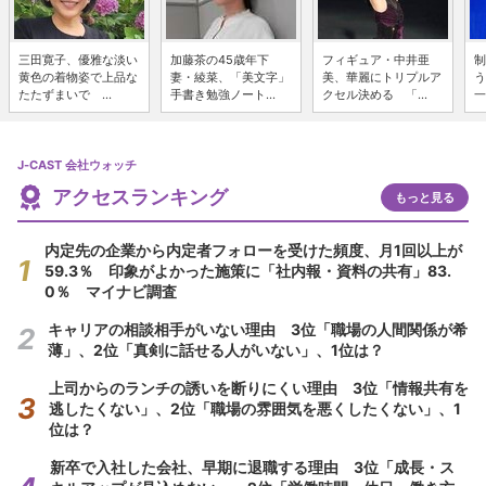
三田寛子、優雅な淡い
加藤茶の45歳年下
フィギュア・中井亜
制
黄色の着物姿で上品な
妻・綾菜、「美文字」
美、華麗にトリプルア
う
たたずまいで ...
手書き勉強ノート...
クセル決める 「...
一
J-CAST 会社ウォッチ
アクセスランキング
もっと見る
内定先の企業から内定者フォローを受けた頻度、月1回以上が
59.3％ 印象がよかった施策に「社内報・資料の共有」83.
0％ マイナビ調査
キャリアの相談相手がいない理由 3位「職場の人間関係が希
薄」、2位「真剣に話せる人がいない」、1位は？
上司からのランチの誘いを断りにくい理由 3位「情報共有を
逃したくない」、2位「職場の雰囲気を悪くしたくない」、1
位は？
新卒で入社した会社、早期に退職する理由 3位「成長・ス