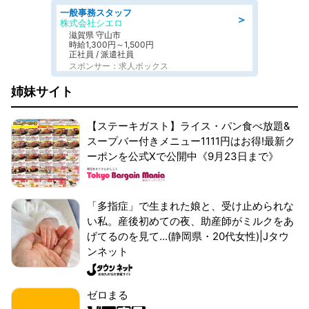
一般事務スタッフ
＞
株式会社シエロ
滋賀県 守山市
時給1,300円～1,500円
正社員 / 派遣社員
スポンサー：求人ボックス
姉妹サイト
【ステーキガスト】ライス・パン食べ放題&
スープバー付きメニュー1111円はお得!最新ク
ーポンを公式Xで公開中《9月23日まで》
「多指症」で生まれた娘と、受け止められな
い私。産後初めての夜、助産師がミルクをあ
げてるのを見て...(静岡県・20代女性)|Jタウ
ンネット
ゼロまる