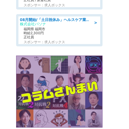
スポンサー：求人ボックス
08月開始/「土日祝休み」ヘルスケア業界の産業保健師/高時給/未経験OK/要資格:保健師、正看護師
＞
株式会社パソナ
福岡県 福岡市
時給2,300円
正社員
スポンサー：求人ボックス