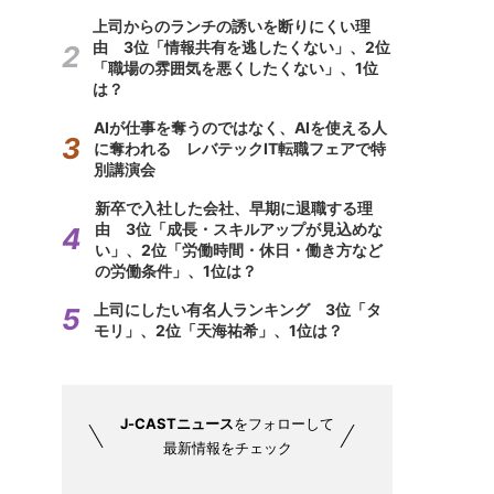
上司からのランチの誘いを断りにくい理
由 3位「情報共有を逃したくない」、2位
「職場の雰囲気を悪くしたくない」、1位
は？
AIが仕事を奪うのではなく、AIを使える人
に奪われる レバテックIT転職フェアで特
別講演会
新卒で入社した会社、早期に退職する理
由 3位「成長・スキルアップが見込めな
い」、2位「労働時間・休日・働き方など
の労働条件」、1位は？
上司にしたい有名人ランキング 3位「タ
モリ」、2位「天海祐希」、1位は？
J-CASTニュース
をフォローして
最新情報をチェック