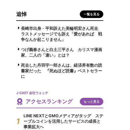
追悼
一覧を見る
長崎市出身・平和訴えた美輪明宏さん死去
ラストメッセージでも訴え「愛があれば 戦
争なんか起こりません」
つげ義春さんと白土三平さん カリスマ漫画
家、二人の「違い」とは？
死去した丹羽宇一郎さんは、経済界有数の読
書家だった 『死ぬほど読書』ベストセラー
に
J-CAST 会社ウォッチ
アクセスランキング
もっと見る
LINE NEXTとGMOメディアがタッグ ステ
ーブルコインを活用したサービスの成長と
事業拡大へ