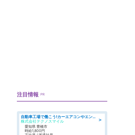
」
注目情報
PR
自動車工場で働こう!カーエアコンやエンジンの製造・加工業務/寮完備 denso aichi
＞
株式会社テクノスマイル
愛知県 豊橋市
時給1,800円
正社員 / 派遣社員