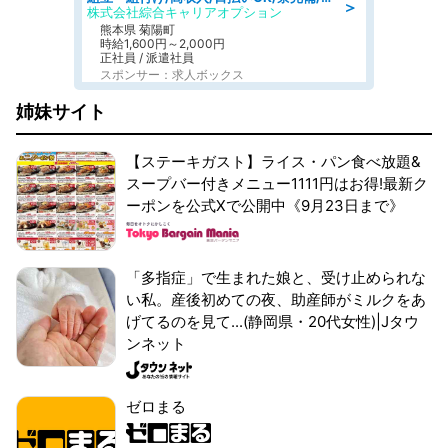
＞
株式会社綜合キャリアオプション
熊本県 菊陽町
時給1,600円～2,000円
正社員 / 派遣社員
スポンサー：求人ボックス
姉妹サイト
【ステーキガスト】ライス・パン食べ放題&
スープバー付きメニュー1111円はお得!最新ク
ーポンを公式Xで公開中《9月23日まで》
「多指症」で生まれた娘と、受け止められな
い私。産後初めての夜、助産師がミルクをあ
げてるのを見て...(静岡県・20代女性)|Jタウ
ンネット
ゼロまる