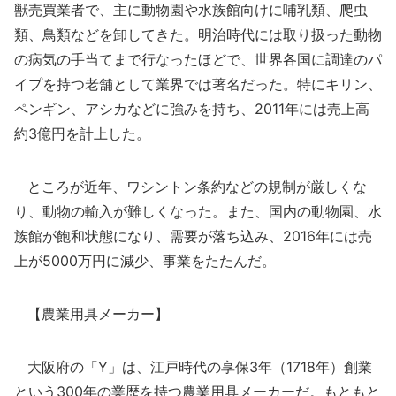
獣売買業者で、主に動物園や水族館向けに哺乳類、爬虫
類、鳥類などを卸してきた。明治時代には取り扱った動物
の病気の手当てまで行なったほどで、世界各国に調達のパ
イプを持つ老舗として業界では著名だった。特にキリン、
ペンギン、アシカなどに強みを持ち、2011年には売上高
約3億円を計上した。
ところが近年、ワシントン条約などの規制が厳しくな
り、動物の輸入が難しくなった。また、国内の動物園、水
族館が飽和状態になり、需要が落ち込み、2016年には売
上が5000万円に減少、事業をたたんだ。
【農業用具メーカー】
大阪府の「Y」は、江戸時代の享保3年（1718年）創業
という300年の業歴を持つ農業用具メーカーだ。もともと