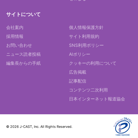
サイトについて
会社案内
個人情報保護方針
採用情報
サイト利用規約
お問い合わせ
SNS利用ポリシー
ニュース読者投稿
AIポリシー
編集長からの手紙
クッキーの利用について
広告掲載
記事配信
コンテンツ二次利用
日本インターネット報道協会
© 2026 J-CAST, Inc. All Rights Reserved.