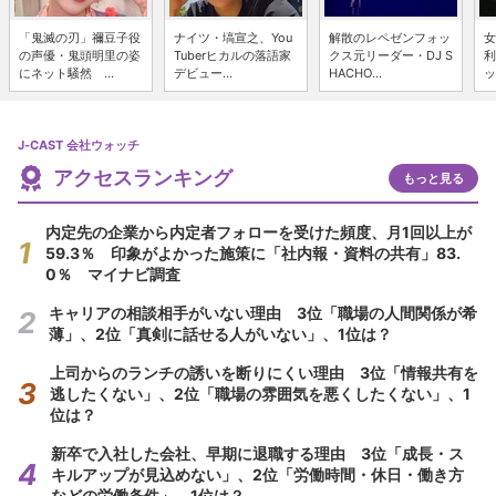
「鬼滅の刃」禰豆子役
ナイツ・塙宣之、You
解散のレペゼンフォッ
女
の声優・鬼頭明里の姿
Tuberヒカルの落語家
クス元リーダー・DJ S
利
にネット騒然 ...
デビュー...
HACHO...
ッ
J-CAST 会社ウォッチ
アクセスランキング
もっと見る
内定先の企業から内定者フォローを受けた頻度、月1回以上が
59.3％ 印象がよかった施策に「社内報・資料の共有」83.
0％ マイナビ調査
キャリアの相談相手がいない理由 3位「職場の人間関係が希
薄」、2位「真剣に話せる人がいない」、1位は？
上司からのランチの誘いを断りにくい理由 3位「情報共有を
逃したくない」、2位「職場の雰囲気を悪くしたくない」、1
位は？
新卒で入社した会社、早期に退職する理由 3位「成長・ス
キルアップが見込めない」、2位「労働時間・休日・働き方
などの労働条件」、1位は？