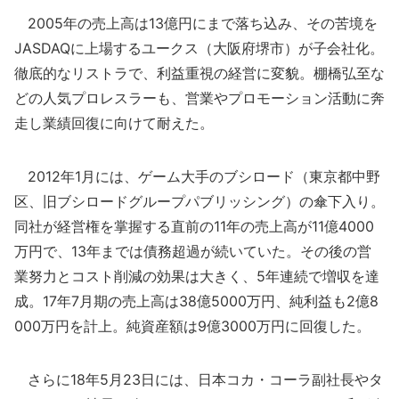
2005年の売上高は13億円にまで落ち込み、その苦境を
JASDAQに上場するユークス（大阪府堺市）が子会社化。
徹底的なリストラで、利益重視の経営に変貌。棚橋弘至な
どの人気プロレスラーも、営業やプロモーション活動に奔
走し業績回復に向けて耐えた。
2012年1月には、ゲーム大手のブシロード（東京都中野
区、旧ブシロードグループパブリッシング）の傘下入り。
同社が経営権を掌握する直前の11年の売上高が11億4000
万円で、13年までは債務超過が続いていた。その後の営
業努力とコスト削減の効果は大きく、5年連続で増収を達
成。17年7月期の売上高は38億5000万円、純利益も2億8
000万円を計上。純資産額は9億3000万円に回復した。
さらに18年5月23日には、日本コカ・コーラ副社長やタ