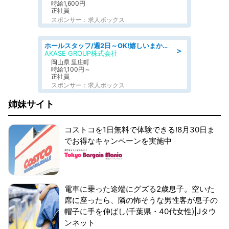
時給1,600円
正社員
スポンサー：求人ボックス
ホールスタッフ/週2日～OK!嬉しいまかない付き/岡山県/浅口郡里庄町
＞
AKASE GROUP株式会社
岡山県 里庄町
時給1,100円～
正社員
スポンサー：求人ボックス
姉妹サイト
コストコを1日無料で体験できる!8月30日ま
でお得なキャンペーンを実施中
電車に乗った途端にグズる2歳息子。空いた
席に座ったら、隣の怖そうな男性客が息子の
帽子に手を伸ばし(千葉県・40代女性)|Jタウ
ンネット