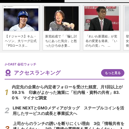
【ドジャース】キム・
新党結成で「「騙し討
「れいわ新選組」が党
登
ヘソン、大リーグ公式
ちにあった気分」と怒
名の変更を発表、「い
女
「PSロースタ...
ったひろゆき妻...
のちの党」へ ...
発
J-CAST 会社ウォッチ
アクセスランキング
もっと見る
内定先の企業から内定者フォローを受けた頻度、月1回以上が
59.3％ 印象がよかった施策に「社内報・資料の共有」83.
0％ マイナビ調査
LINE NEXTとGMOメディアがタッグ ステーブルコインを活
用したサービスの成長と事業拡大へ
上司からのランチの誘いを断りにくい理由 3位「情報共有を
逃したくない」、2位「職場の雰囲気を悪くしたくない」、1