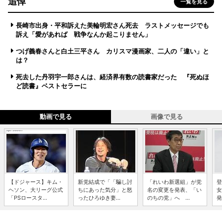
追悼
一覧を見る
長崎市出身・平和訴えた美輪明宏さん死去 ラストメッセージでも
訴え「愛があれば 戦争なんか起こりません」
つげ義春さんと白土三平さん カリスマ漫画家、二人の「違い」と
は？
死去した丹羽宇一郎さんは、経済界有数の読書家だった 『死ぬほ
ど読書』ベストセラーに
動画で見る
画像で見る
【ドジャース】キム・
新党結成で「「騙し討
「れいわ新選組」が党
登
ヘソン、大リーグ公式
ちにあった気分」と怒
名の変更を発表、「い
女
「PSロースタ...
ったひろゆき妻...
のちの党」へ ...
発