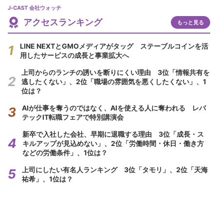
J-CAST 会社ウォッチ
アクセスランキング
もっと見る
LINE NEXTとGMOメディアがタッグ ステーブルコインを活
用したサービスの成長と事業拡大へ
上司からのランチの誘いを断りにくい理由 3位「情報共有を
逃したくない」、2位「職場の雰囲気を悪くしたくない」、1
位は？
AIが仕事を奪うのではなく、AIを使える人に奪われる レバ
テックIT転職フェアで特別講演会
新卒で入社した会社、早期に退職する理由 3位「成長・ス
キルアップが見込めない」、2位「労働時間・休日・働き方
などの労働条件」、1位は？
上司にしたい有名人ランキング 3位「タモリ」、2位「天海
祐希」、1位は？