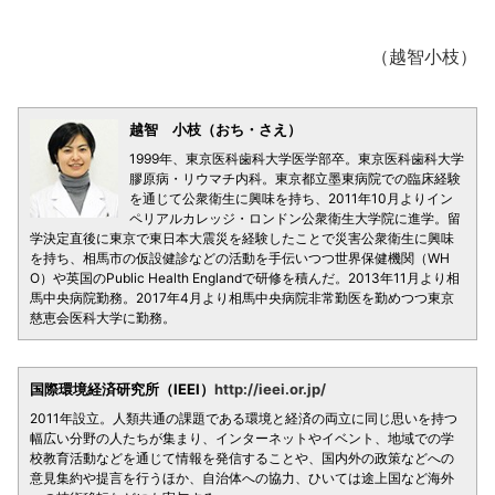
（越智小枝）
越智 小枝（おち・さえ）
1999年、東京医科歯科大学医学部卒。東京医科歯科大学
膠原病・リウマチ内科。東京都立墨東病院での臨床経験
を通じて公衆衛生に興味を持ち、2011年10月よりイン
ペリアルカレッジ・ロンドン公衆衛生大学院に進学。留
学決定直後に東京で東日本大震災を経験したことで災害公衆衛生に興味
を持ち、相馬市の仮設健診などの活動を手伝いつつ世界保健機関（WH
O）や英国のPublic Health Englandで研修を積んだ。2013年11月より相
馬中央病院勤務。2017年4月より相馬中央病院非常勤医を勤めつつ東京
慈恵会医科大学に勤務。
国際環境経済研究所（IEEI）
http://ieei.or.jp/
2011年設立。人類共通の課題である環境と経済の両立に同じ思いを持つ
幅広い分野の人たちが集まり、インターネットやイベント、地域での学
校教育活動などを通じて情報を発信することや、国内外の政策などへの
意見集約や提言を行うほか、自治体への協力、ひいては途上国など海外