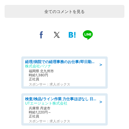
全てのコメントを見る
経理/病院での経理事務のお仕事/即日勤務可/車通勤可/経理/一般事務
＞
株式会社パソナ
福岡県 北九州市
時給1,380円
正社員
スポンサー：求人ボックス
検査/検品/ライン作業 力仕事ほぼなし 日勤 土日休 未経験歓迎 検品·検査
＞
UTエージェント株式会社
兵庫県 丹波市
時給1,220円～
正社員
スポンサー：求人ボックス