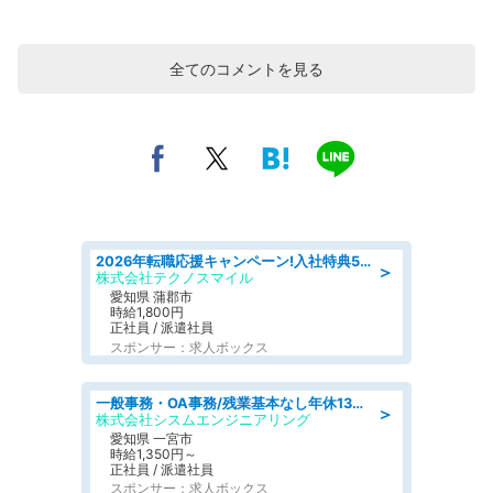
全てのコメントを見る
2026年転職応援キャンペーン!入社特典58万円/デンソーで働こう!自動車工場で小型部品の検査業務 denso aichi
＞
株式会社テクノスマイル
愛知県 蒲郡市
時給1,800円
正社員 / 派遣社員
スポンサー：求人ボックス
一般事務・OA事務/残業基本なし年休130日社保完備の一般・調達事務
＞
株式会社シスムエンジニアリング
愛知県 一宮市
時給1,350円～
正社員 / 派遣社員
スポンサー：求人ボックス