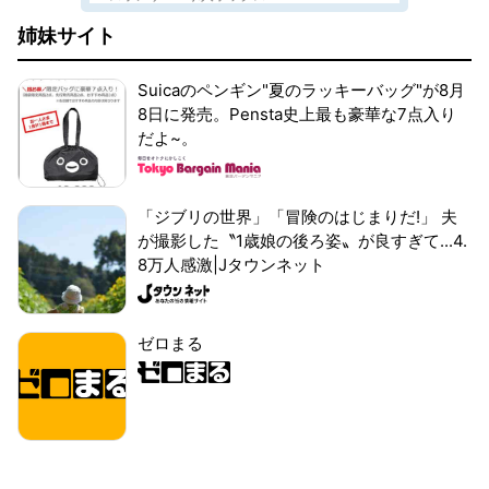
姉妹サイト
Suicaのペンギン"夏のラッキーバッグ"が8月
8日に発売。Pensta史上最も豪華な7点入り
だよ~。
「ジブリの世界」「冒険のはじまりだ!」 夫
が撮影した〝1歳娘の後ろ姿〟が良すぎて...4.
8万人感激|Jタウンネット
ゼロまる