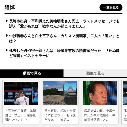
追悼
一覧を見る
長崎市出身・平和訴えた美輪明宏さん死去 ラストメッセージでも
訴え「愛があれば 戦争なんか起こりません」
つげ義春さんと白土三平さん カリスマ漫画家、二人の「違い」と
は？
死去した丹羽宇一郎さんは、経済界有数の読書家だった 『死ぬほ
ど読書』ベストセラーに
動画で見る
画像で見る
「異物使用疑惑」元韓
熊本市長、相次ぐ余震
広島原爆の日、小沢一
張
国セーブ王、出場停止
に本音ぽつり「もう嫌
郎氏が高市政権を「戦
ォ
明けマウンドで...
だなぁ」 被災...
前回帰路線」と...
気