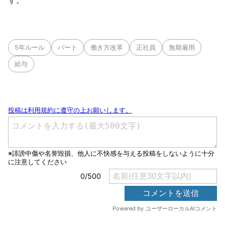
す。
5年ルール
パート
働き方改革
正社員
無期雇用
給与