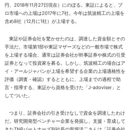
円、2018年11月27日現在）にのぼる。東証によると、プ
ロ市場への上場は2017年に7社。今年は筑波精工の上場を
含め8社（12月に1社）が上場する。
東証や証券会社を驚かせたのは、調達した資金額とその
手法だ。市場第1部や東証マザーズなどの一般市場で株式
を上場する場合、通常は証券会社が幹事証券や株式の引受
証券となって投資家を募る。しかし、筑波精工の場合はア
イ・アールジャパンが上場を希望する企業の上場適格性を
評価（調査・確認）するとともに、上場までの過程で助
言・指導する、東証から資格を受けた「J-adoviser」と
してついた。
つまり、証券会社の引き受けなしで資金を調達したわけ
だ。研究開発型ベンチャー企業を発掘し、支援・育成して
きたTNPパートナーズ副社長の新堀洋二さんは「証券会社