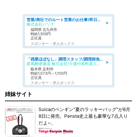
営業/商社でのルート営業のお仕事/即日勤務可/車通勤可/営業
＞
株式会社パソナ
福岡県 北九州市
時給1,506円
正社員
スポンサー：求人ボックス
「残業ほぼなし」調理スタッフ/調理師免許必須/正職員/日勤のみ/介護付き有料老人ホーム/社会保障完備
＞
群馬郵便逓送 株式会社/介護付有料老人ホーム ふる里
栃木県 足利市
時給1,073円～1,100円
正社員
スポンサー：求人ボックス
姉妹サイト
Suicaのペンギン"夏のラッキーバッグ"が8月
8日に発売。Pensta史上最も豪華な7点入り
だよ~。