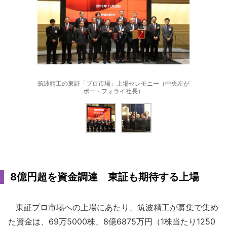
筑波精工の東証「プロ市場」上場セレモニー（中央左が
ポー・フォライ社長）
8億円超を資金調達 東証も期待する上場
東証プロ市場への上場にあたり、筑波精工が募集で集め
た資金は、69万5000株、8億6875万円（1株当たり1250