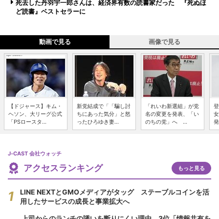
死去した丹羽宇一郎さんは、経済界有数の読書家だった 『死ぬほ
ど読書』ベストセラーに
動画で見る
画像で見る
【ドジャース】キム・
新党結成で「「騙し討
「れいわ新選組」が党
登
ヘソン、大リーグ公式
ちにあった気分」と怒
名の変更を発表、「い
女
「PSロースタ...
ったひろゆき妻...
のちの党」へ ...
発
J-CAST 会社ウォッチ
アクセスランキング
もっと見る
LINE NEXTとGMOメディアがタッグ ステーブルコインを活
用したサービスの成長と事業拡大へ
上司からのランチの誘いを断りにくい理由 3位「情報共有を