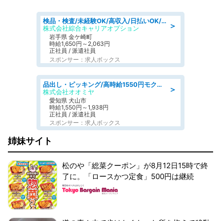
検品・検査/未経験OK/高収入/日払いOK/交替制/20・30・40代活躍中
＞
株式会社綜合キャリアオプション
岩手県 金ケ崎町
時給1,650円～2,063円
正社員 / 派遣社員
スポンサー：求人ボックス
品出し・ピッキング/高時給1550円モクモクと指示書通りに仕分け・品出し
＞
株式会社オオミヤ
愛知県 犬山市
時給1,550円～1,938円
正社員 / 派遣社員
スポンサー：求人ボックス
姉妹サイト
松のや「総菜クーポン」が8月12日15時で終
了に。「ロースかつ定食」500円は継続