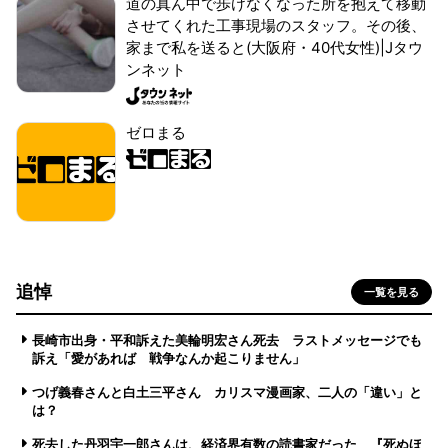
道の真ん中で歩けなくなった所を抱えて移動
させてくれた工事現場のスタッフ。その後、
家まで私を送ると(大阪府・40代女性)|Jタウ
ンネット
ゼロまる
追悼
一覧を見る
長崎市出身・平和訴えた美輪明宏さん死去 ラストメッセージでも
訴え「愛があれば 戦争なんか起こりません」
つげ義春さんと白土三平さん カリスマ漫画家、二人の「違い」と
は？
死去した丹羽宇一郎さんは、経済界有数の読書家だった 『死ぬほ