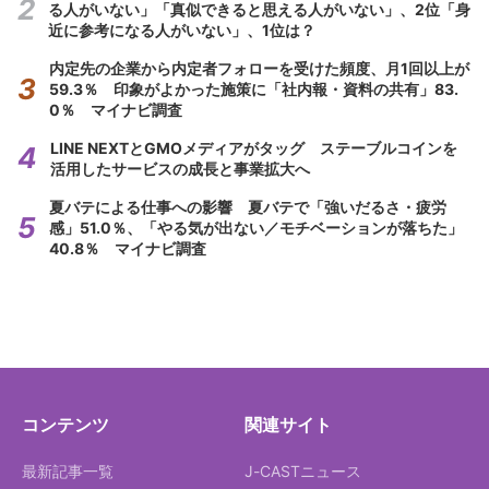
る人がいない」「真似できると思える人がいない」、2位「身
近に参考になる人がいない」、1位は？
内定先の企業から内定者フォローを受けた頻度、月1回以上が
59.3％ 印象がよかった施策に「社内報・資料の共有」83.
0％ マイナビ調査
LINE NEXTとGMOメディアがタッグ ステーブルコインを
活用したサービスの成長と事業拡大へ
夏バテによる仕事への影響 夏バテで「強いだるさ・疲労
感」51.0％、「やる気が出ない／モチベーションが落ちた」
40.8％ マイナビ調査
コンテンツ
関連サイト
最新記事一覧
J-CASTニュース