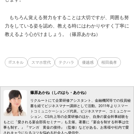
もちろん覚える努力をすることは大切ですが、周囲も努
力をしている姿を認め、教える時にはわかりやすく丁寧に
教えるよう心がけましょう。（篠原あかね）
ITスキル
スマホ世代
テクハラ
優越感
桜田義孝
篠原あかね（しのはら・あかね）
リクルートにて企業研修アシスタント、金融機関等での役員秘
書を経てビジネスマナー講師として活動。2011年より
スマー
トコミュニケーションズ
代表。ビジネスマナー、コミュニケー
ション、CS向上等の企業研修のほか、自身の宴会幹事経験を
もとに「愛される宴会部長セミナー」も主催。著書に『宴会を制する幹事は仕
事も制す。』『マンガ 黄金の接待』（監修）などがある。お客様や社内で愛
されキャラになるコツを悩める社会人へ発信中。