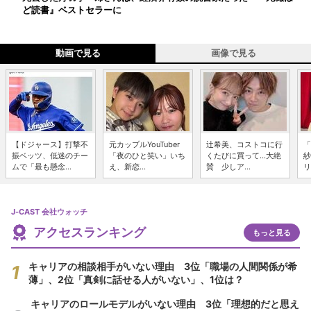
ど読書』ベストセラーに
動画で見る
画像で見る
【ドジャース】打撃不
元カップルYouTuber
辻希美、コストコに行
「
振ベッツ、低迷のチー
「夜のひと笑い」いち
くたびに買って...大絶
紗
ムで「最も懸念...
え、新恋...
賛 少しア...
リ
J-CAST 会社ウォッチ
アクセスランキング
もっと見る
キャリアの相談相手がいない理由 3位「職場の人間関係が希
薄」、2位「真剣に話せる人がいない」、1位は？
キャリアのロールモデルがいない理由 3位「理想的だと思え