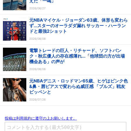
えた「一喝」
2026/06/27
元NBAマイケル・ジョーダン63歳、体形も変わら
ず...スターのオーラダダ漏れ サッカー・ハーラン
ドと最強2ショット
2026/08/08
電撃トレードの巨人・リチャード、ソフトバン
ク・秋広優人の存在感薄れ...「他球団の方が出場
機会ある」の声が
2026/08/06
元NBAデニス・ロッドマン65歳、ヒゲはピンク色
&鼻・唇ピアスで変わらぬ威圧感 「ブルズ」戦友
ピッペンと
2026/07/26