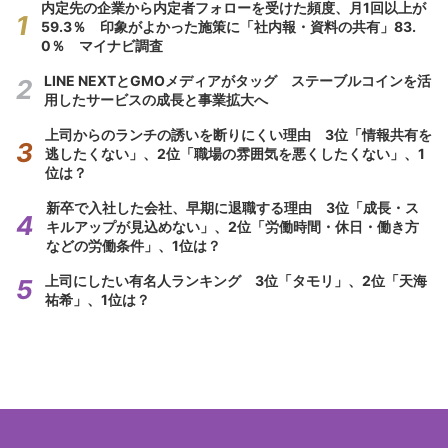
内定先の企業から内定者フォローを受けた頻度、月1回以上が
59.3％ 印象がよかった施策に「社内報・資料の共有」83.
0％ マイナビ調査
LINE NEXTとGMOメディアがタッグ ステーブルコインを活
用したサービスの成長と事業拡大へ
上司からのランチの誘いを断りにくい理由 3位「情報共有を
逃したくない」、2位「職場の雰囲気を悪くしたくない」、1
位は？
新卒で入社した会社、早期に退職する理由 3位「成長・ス
キルアップが見込めない」、2位「労働時間・休日・働き方
などの労働条件」、1位は？
上司にしたい有名人ランキング 3位「タモリ」、2位「天海
祐希」、1位は？