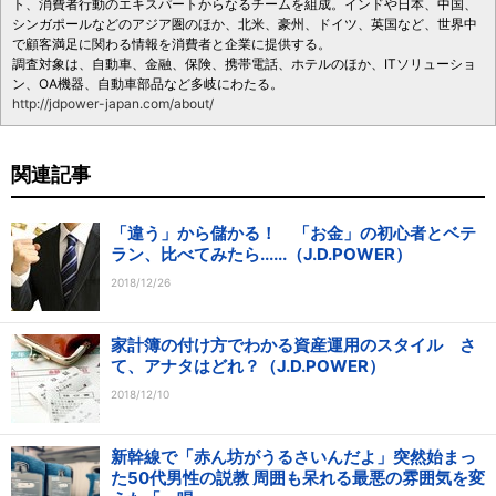
ト、消費者行動のエキスパートからなるチームを組成。インドや日本、中国、
シンガポールなどのアジア圏のほか、北米、豪州、ドイツ、英国など、世界中
で顧客満足に関わる情報を消費者と企業に提供する。
調査対象は、自動車、金融、保険、携帯電話、ホテルのほか、ITソリューショ
ン、OA機器、自動車部品など多岐にわたる。
http://jdpower-japan.com/about/
関連記事
「違う」から儲かる！ 「お金」の初心者とベテ
ラン、比べてみたら......（J.D.POWER）
2018/12/26
家計簿の付け方でわかる資産運用のスタイル さ
て、アナタはどれ？（J.D.POWER）
2018/12/10
新幹線で「赤ん坊がうるさいんだよ」突然始まっ
た50代男性の説教 周囲も呆れる最悪の雰囲気を変