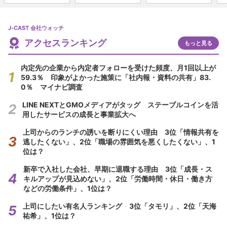
J-CAST 会社ウォッチ
アクセスランキング
もっと見る
内定先の企業から内定者フォローを受けた頻度、月1回以上が
59.3％ 印象がよかった施策に「社内報・資料の共有」83.
0％ マイナビ調査
LINE NEXTとGMOメディアがタッグ ステーブルコインを活
用したサービスの成長と事業拡大へ
上司からのランチの誘いを断りにくい理由 3位「情報共有を
逃したくない」、2位「職場の雰囲気を悪くしたくない」、1
位は？
新卒で入社した会社、早期に退職する理由 3位「成長・ス
キルアップが見込めない」、2位「労働時間・休日・働き方
などの労働条件」、1位は？
上司にしたい有名人ランキング 3位「タモリ」、2位「天海
祐希」、1位は？