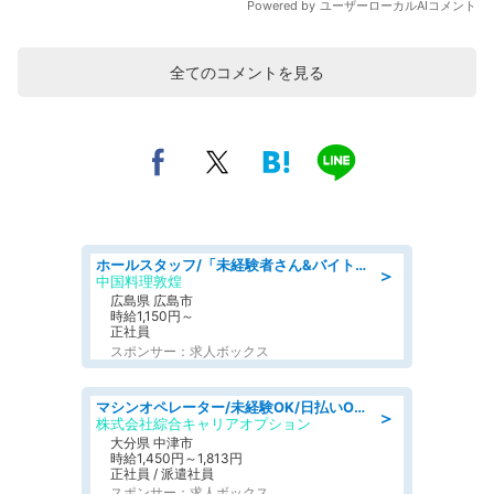
全てのコメントを見る
ホールスタッフ/「未経験者さん&バイトデビューも大歓迎」残業ほぼなし×1日3時間〜勤務OK!フォロー体制も充実/広島県/広島市南区
＞
中国料理敦煌
広島県 広島市
時給1,150円～
正社員
スポンサー：求人ボックス
マシンオペレーター/未経験OK/日払いOK/寮費無料/交替制/20・30・40代活躍中
＞
株式会社綜合キャリアオプション
大分県 中津市
時給1,450円～1,813円
正社員 / 派遣社員
スポンサー：求人ボックス