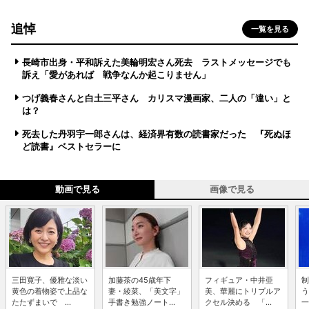
追悼
一覧を見る
長崎市出身・平和訴えた美輪明宏さん死去 ラストメッセージでも
訴え「愛があれば 戦争なんか起こりません」
つげ義春さんと白土三平さん カリスマ漫画家、二人の「違い」と
は？
死去した丹羽宇一郎さんは、経済界有数の読書家だった 『死ぬほ
ど読書』ベストセラーに
動画で見る
画像で見る
三田寛子、優雅な淡い
加藤茶の45歳年下
フィギュア・中井亜
制
黄色の着物姿で上品な
妻・綾菜、「美文字」
美、華麗にトリプルア
う
たたずまいで ...
手書き勉強ノート...
クセル決める 「...
一