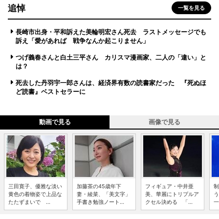
追悼
一覧を見る
長崎市出身・平和訴えた美輪明宏さん死去 ラストメッセージでも
訴え「愛があれば 戦争なんか起こりません」
つげ義春さんと白土三平さん カリスマ漫画家、二人の「違い」と
は？
死去した丹羽宇一郎さんは、経済界有数の読書家だった 『死ぬほ
ど読書』ベストセラーに
動画で見る
画像で見る
三田寛子、優雅な淡い
加藤茶の45歳年下
フィギュア・中井亜
制
黄色の着物姿で上品な
妻・綾菜、「美文字」
美、華麗にトリプルア
う
たたずまいで ...
手書き勉強ノート...
クセル決める 「...
一