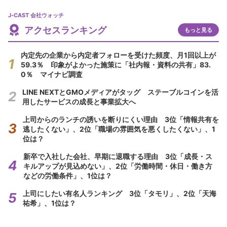
J-CAST 会社ウォッチ
アクセスランキング
もっと見る
内定先の企業から内定者フォローを受けた頻度、月1回以上が
59.3％ 印象がよかった施策に「社内報・資料の共有」83.
0％ マイナビ調査
LINE NEXTとGMOメディアがタッグ ステーブルコインを活
用したサービスの成長と事業拡大へ
上司からのランチの誘いを断りにくい理由 3位「情報共有を
逃したくない」、2位「職場の雰囲気を悪くしたくない」、1
位は？
新卒で入社した会社、早期に退職する理由 3位「成長・ス
キルアップが見込めない」、2位「労働時間・休日・働き方
などの労働条件」、1位は？
上司にしたい有名人ランキング 3位「タモリ」、2位「天海
祐希」、1位は？