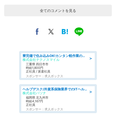
全てのコメントを見る
寮完備で住み込みOK!カンタン軽作業のお仕事 denso aichi
＞
株式会社テクノスマイル
三重県 四日市市
時給1,800円
正社員 / 派遣社員
スポンサー：求人ボックス
ヘルプデスク/外資系保険業界でのITヘルプデスク業務/駅近/即日勤務可/ヘルプデスク
＞
株式会社パソナ
福岡県 北九州市
時給4,167円
正社員
スポンサー：求人ボックス